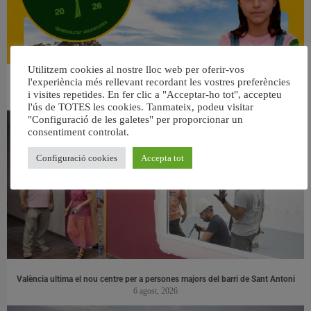
Utilitzem cookies al nostre lloc web per oferir-vos
l'experiència més rellevant recordant les vostres preferències
👀 Una mirada atenta puede marcar la diferencia.
i visites repetides. En fer clic a "Acceptar-ho tot", accepteu
31 juliol, 2026
l'ús de TOTES les cookies. Tanmateix, podeu visitar
"Configuració de les galetes" per proporcionar un
consentiment controlat.
Configuració cookies
Accepta tot
València ultima el nou centre per a persones majors del barri de Sant Antoni
6 agost, 2026