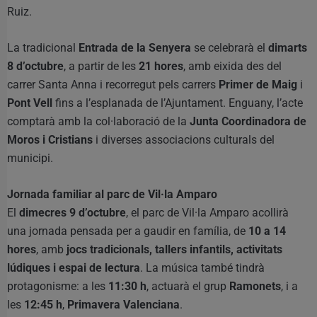
Ruiz.
La tradicional
Entrada de la Senyera
se celebrarà el
dimarts
8 d’octubre
, a partir de les
21 hores
, amb eixida des del
carrer Santa Anna i recorregut pels carrers
Primer de Maig
i
Pont Vell
fins a l’esplanada de l’Ajuntament. Enguany, l’acte
comptarà amb la col·laboració de la
Junta Coordinadora de
Moros i Cristians
i diverses associacions culturals del
municipi.
Jornada familiar al parc de Vil·la Amparo
El
dimecres 9 d’octubre
, el parc de Vil·la Amparo acollirà
una jornada pensada per a gaudir en família, de
10 a 14
hores
, amb
jocs tradicionals, tallers infantils, activitats
lúdiques i espai de lectura
. La música també tindrà
protagonisme: a les
11:30 h
, actuarà el grup
Ramonets
, i a
les
12:45 h
,
Primavera Valenciana
.