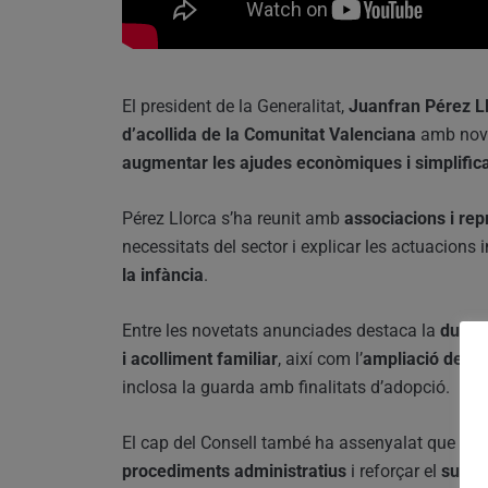
El president de la Generalitat,
Juanfran Pérez L
d’acollida de la Comunitat Valenciana
amb nove
augmentar les ajudes econòmiques i simplificar
Pérez Llorca s’ha reunit amb
associacions i rep
necessitats del sector i explicar les actuacions
la infància
.
Entre les novetats anunciades destaca la
duplic
i acolliment familiar
, així com l’
ampliació dels b
inclosa la guarda amb finalitats d’adopció.
El cap del Consell també ha assenyalat que s’es
procediments administratius
i reforçar el
supor