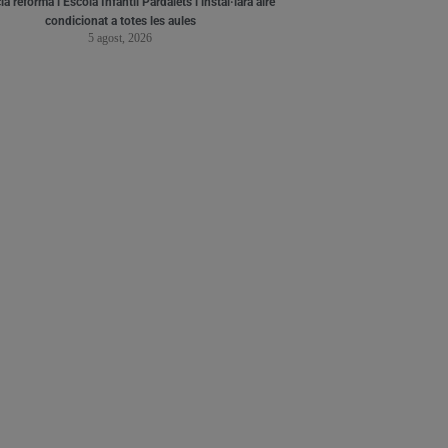
a reforma l’Escola Infantil Pardalets i instal·larà aire
condicionat a totes les aules
5 agost, 2026