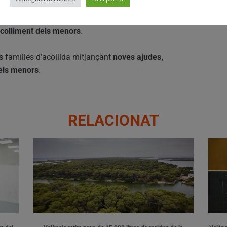
oferiment de continuïtat”
, una mesura que permetrà
’acolliment dels menors
.
s famílies d’acollida mitjançant
noves ajudes,
dels menors
.
RELACIONAT