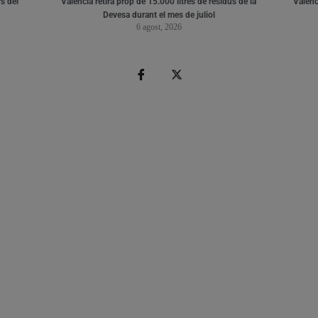
s del
València retira prop de 15.000 litres de residus de la
Valènci
Devesa durant el mes de juliol
6 agost, 2026