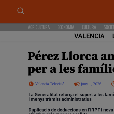
AGRICULTURA
ECONOMIA
CULTURA
SOCIE
VALENCIA
Pérez Llorca an
per a les famíli
Valencia Televisió
juny 1, 2026
La Generalitat reforça el suport a les fam
i menys tràmits administratius
Duplicació de deduccions en l’IRPF i nova 