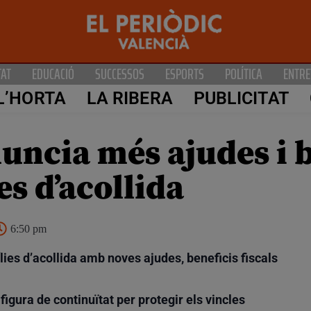
TAT
EDUCACIÓ
SUCCESSOS
ESPORTS
POLÍTICA
ENTRE
L’HORTA
LA RIBERA
PUBLICITAT
uncia més ajudes i b
es d’acollida
6:50 pm
ílies d’acollida amb noves ajudes, beneficis fiscals
figura de continuïtat per protegir els vincles