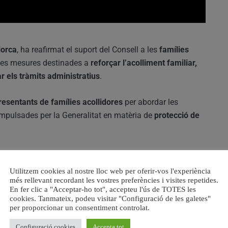
lorca
, ha reafirmat el suport del Consell a les
famílies
s mesures destinades a
reforçar l’acolliment familiar,
 els tràmits administratius
.
resentants de famílies acollidores
per abordar les
 impulsades per la Generalitat en matèria de
protecció de
ació de les deduccions en l’IRPF per naixement, adopció
eneficis fiscals a totes les modalitats d’acolliment
,
Utilitzem cookies al nostre lloc web per oferir-vos l'experiència
més rellevant recordant les vostres preferències i visites repetides.
En fer clic a "Acceptar-ho tot", accepteu l'ús de TOTES les
cookies. Tanmateix, podeu visitar "Configuració de les galetes"
tan introduint
canvis normatius per agilitzar els
per proporcionar un consentiment controlat.
t econòmic a les famílies acollidores
.
Configuració cookies
Accepta tot