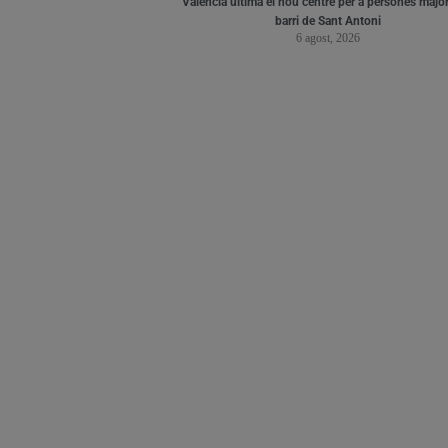
València ultima el nou centre per a persones major
barri de Sant Antoni
6 agost, 2026