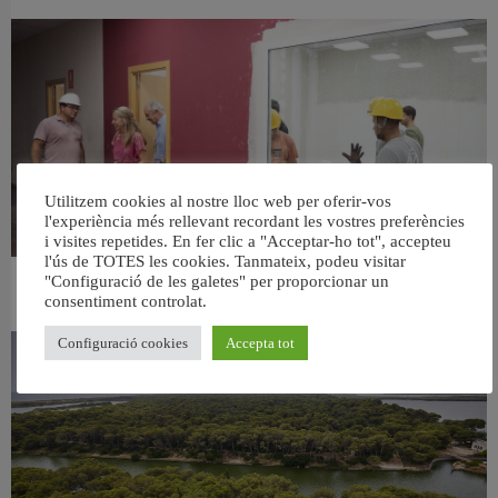
Utilitzem cookies al nostre lloc web per oferir-vos
l'experiència més rellevant recordant les vostres preferències
i visites repetides. En fer clic a "Acceptar-ho tot", accepteu
l'ús de TOTES les cookies. Tanmateix, podeu visitar
"Configuració de les galetes" per proporcionar un
València ultima el nou centre per a persones majors del barri de Sant Antoni
consentiment controlat.
6 agost, 2026
Configuració cookies
Accepta tot