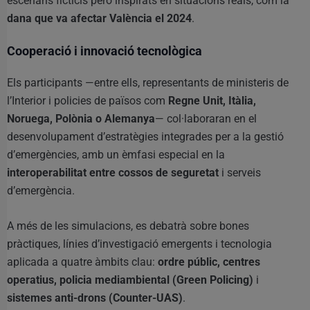
escenaris ficticis però inspirats en situacions reals, com la
dana que va afectar València el 2024
.
Cooperació i innovació tecnològica
Els participants —entre ells, representants de ministeris de
l’Interior i policies de països com
Regne Unit, Itàlia,
Noruega, Polònia o Alemanya
— col·laboraran en el
desenvolupament d’estratègies integrades per a la gestió
d’emergències, amb un èmfasi especial en la
interoperabilitat entre cossos de seguretat
i serveis
d’emergència.
A més de les simulacions, es debatrà sobre bones
pràctiques, línies d’investigació emergents i tecnologia
aplicada a quatre àmbits clau:
ordre públic, centres
operatius, policia mediambiental (Green Policing)
i
sistemes anti-drons (Counter-UAS)
.