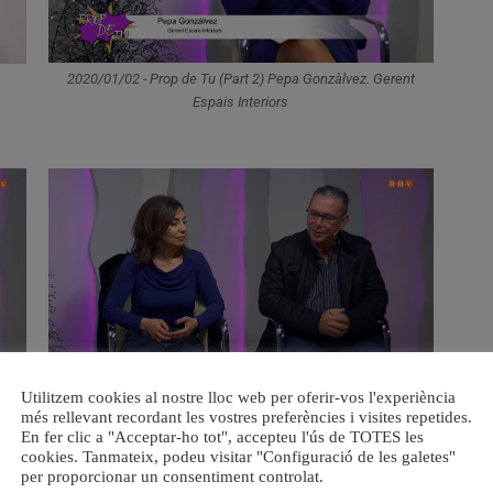
2020/01/02 - Prop de Tu (Part 2) Pepa Gonzàlvez. Gerent
Espais Interiors
Utilitzem cookies al nostre lloc web per oferir-vos l'experiència
nity
2020/01/02 - Prop de Tu (Part 4) Antonio Soler i Elena
més rellevant recordant les vostres preferències i visites repetides.
Martínez. Clavaris Majors Setmana Santa 2020
En fer clic a "Acceptar-ho tot", accepteu l'ús de TOTES les
cookies. Tanmateix, podeu visitar "Configuració de les galetes"
per proporcionar un consentiment controlat.