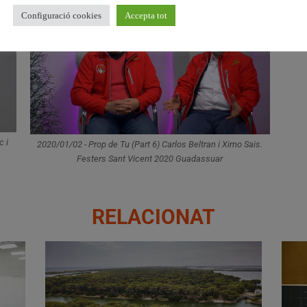
Configuració cookies
Accepta tot
c i
2020/01/02 - Prop de Tu (Part 6) Carlos Beltran i Ximo Sais.
Festers Sant Vicent 2020 Guadassuar
RELACIONAT