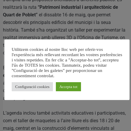
realitzarà la ruta
“Patrimoni industrial i arquitectònic de
Quart de Poblet”
el dissabte 16 de maig, que permet
descobrir els principals edificis del municipi i la seua
història. També s’ha organitzat un taller per experimentar la
realitat immersiva amb ulleres 3D a l’Oficina de Turisme, on
tecnologia i patrimoni es combinen per mostrar diferents
Utilitzem cookies al nostre lloc web per oferir-vos
contextos històrics.
l'experiència més rellevant recordant les vostres preferències
i visites repetides. En fer clic a "Acceptar-ho tot", accepteu
l'ús de TOTES les cookies. Tanmateix, podeu visitar
Entre les cites més destacades es troba la conferència
“L’art
"Configuració de les galetes" per proporcionar un
ens fa humans”
, que serà impartida per Lídia G. Merenciano
consentiment controlat.
al saló d’actes de l’Ajuntament el pròxim dijous 21 de maig,
Configuració cookies
Accepta tot
on s’abordarà l’evolució humana des d’una perspectiva
antropològica.
L’agenda inclou també activitats educatives i participatives,
com el taller de maquetes a l’aire lliure els dies 18 i 20 de
maig, centrat en la construcció d’elements vinculats al