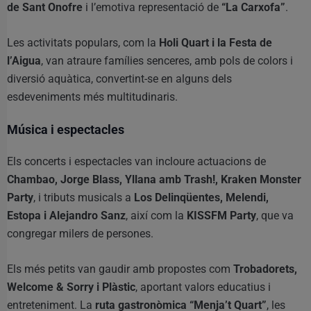
de Sant Onofre
i l’emotiva representació de
“La Carxofa”
.
Les activitats populars, com la
Holi Quart i la Festa de
l’Aigua
, van atraure famílies senceres, amb pols de colors i
diversió aquàtica, convertint-se en alguns dels
esdeveniments més multitudinaris.
Música i espectacles
Els concerts i espectacles van incloure actuacions de
Chambao, Jorge Blass, Yllana amb Trash!, Kraken Monster
Party
, i tributs musicals a
Los Delinqüentes, Melendi,
Estopa i Alejandro Sanz
, així com la
KISSFM Party
, que va
congregar milers de persones.
Els més petits van gaudir amb propostes com
Trobadorets,
Welcome & Sorry i Plàstic
, aportant valors educatius i
entreteniment. La
ruta gastronòmica “Menja’t Quart”
, les