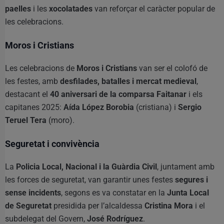
paelles
i les
xocolatades
van reforçar el caràcter popular de
les celebracions.
Moros i Cristians
Les celebracions de
Moros i Cristians
van ser el colofó de
les festes, amb
desfilades, batalles i mercat medieval
,
destacant el
40 aniversari de la comparsa Faitanar
i els
capitanes 2025:
Aída López Borobia
(cristiana) i
Sergio
Teruel Tera
(moro).
Seguretat i convivència
La
Policia Local, Nacional i la Guàrdia Civil
, juntament amb
les forces de seguretat, van garantir unes festes
segures i
sense incidents
, segons es va constatar en la
Junta Local
de Seguretat
presidida per l’alcaldessa
Cristina Mora
i el
subdelegat del Govern,
José Rodríguez
.