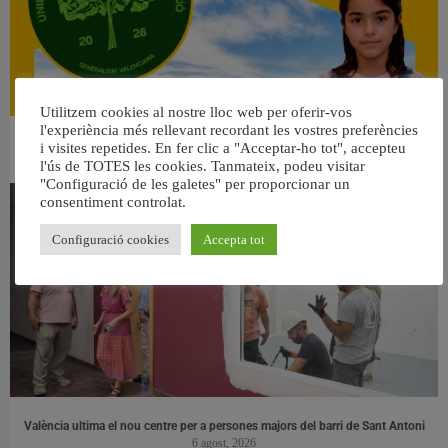
Utilitzem cookies al nostre lloc web per oferir-vos
l'experiència més rellevant recordant les vostres preferències
👀 Una mirada atenta puede marcar la diferencia.
i visites repetides. En fer clic a "Acceptar-ho tot", accepteu
31 juliol, 2026
l'ús de TOTES les cookies. Tanmateix, podeu visitar
"Configuració de les galetes" per proporcionar un
consentiment controlat.
Configuració cookies
Accepta tot
València ultima el nou centre per a persones majors del barri de Sant Antoni
6 agost, 2026