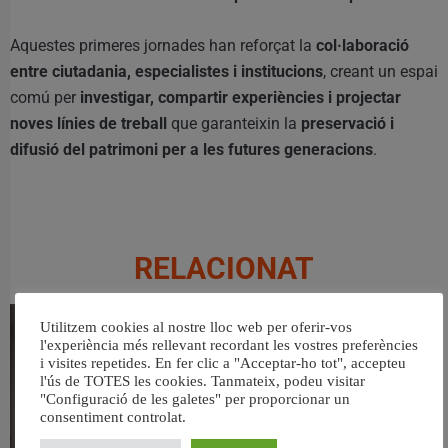
Aquestes primeres jornades han reforçat la
col·laboració
entre ciutadania, especialistes i institucions
, creant un espai
comú per
investigar, compartir experiències i projectar
noves línies de treball
que garanteixin la
preservació i
difusió del patrimoni per a les futures generacions
.
RELACIONAT
Utilitzem cookies al nostre lloc web per oferir-vos
l'experiència més rellevant recordant les vostres preferències
i visites repetides. En fer clic a "Acceptar-ho tot", accepteu
l'ús de TOTES les cookies. Tanmateix, podeu visitar
"Configuració de les galetes" per proporcionar un
consentiment controlat.