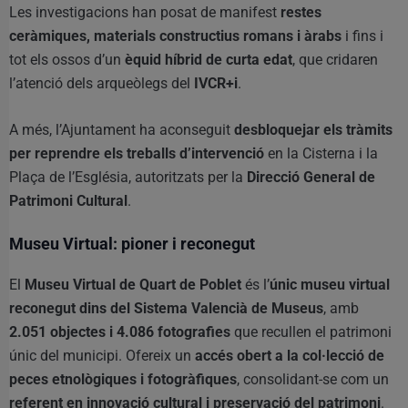
Les investigacions han posat de manifest
restes
ceràmiques, materials constructius romans i àrabs
i fins i
tot els ossos d’un
èquid híbrid de curta edat
, que cridaren
l’atenció dels arqueòlegs del
IVCR+i
.
A més, l’Ajuntament ha aconseguit
desbloquejar els tràmits
per reprendre els treballs d’intervenció
en la Cisterna i la
Plaça de l’Església, autoritzats per la
Direcció General de
Patrimoni Cultural
.
Museu Virtual: pioner i reconegut
El
Museu Virtual de Quart de Poblet
és l’
únic museu virtual
reconegut dins del Sistema Valencià de Museus
, amb
2.051 objectes i 4.086 fotografies
que recullen el patrimoni
únic del municipi. Ofereix un
accés obert a la col·lecció de
peces etnològiques i fotogràfiques
, consolidant-se com un
referent en innovació cultural i preservació del patrimoni
.