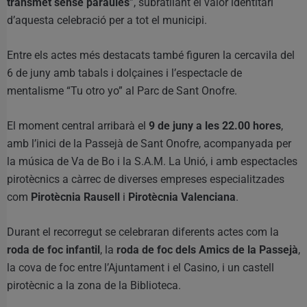
transmet sense paraules
”, subratllant el valor identitari
d’aquesta celebració per a tot el municipi.
Entre els actes més destacats també figuren la cercavila del
6 de juny amb tabals i dolçaines i l’espectacle de
mentalisme “Tu otro yo” al Parc de Sant Onofre.
El moment central arribarà el
9 de juny a les 22.00 hores
,
amb l’inici de la Passejà de Sant Onofre, acompanyada per
la música de Va de Bo i la S.A.M. La Unió, i amb espectacles
pirotècnics a càrrec de diverses empreses especialitzades
com
Pirotècnia Rausell
i
Pirotècnia Valenciana
.
Durant el recorregut se celebraran diferents actes com la
roda de foc infantil
, la
roda de foc dels Amics de la Passejà
,
la cova de foc entre l’Ajuntament i el Casino, i un castell
pirotècnic a la zona de la Biblioteca.