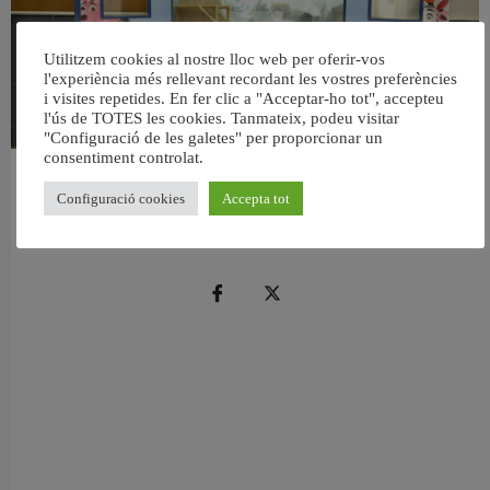
Utilitzem cookies al nostre lloc web per oferir-vos
l'experiència més rellevant recordant les vostres preferències
i visites repetides. En fer clic a "Acceptar-ho tot", accepteu
l'ús de TOTES les cookies. Tanmateix, podeu visitar
"Configuració de les galetes" per proporcionar un
consentiment controlat.
València reforma l’Escola Infantil Pardalets i instal·larà aire condicionat a totes
Configuració cookies
Accepta tot
les aules
5 agost, 2026