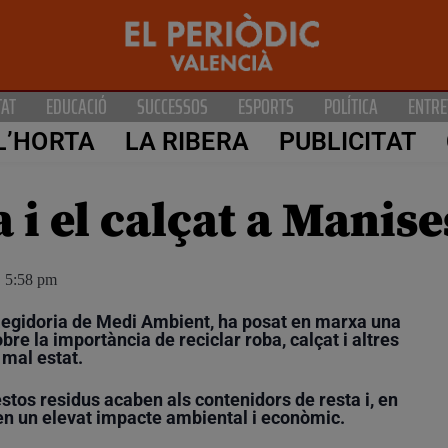
TAT
EDUCACIÓ
SUCCESSOS
ESPORTS
POLÍTICA
ENTRE
L’HORTA
LA RIBERA
PUBLICITAT
a i el calçat a Manis
5:58 pm
Regidoria de Medi Ambient, ha posat en marxa una
e la importància de reciclar roba, calçat i altres
 mal estat.
estos residus acaben als contenidors de resta i, en
ren un elevat impacte ambiental i econòmic.