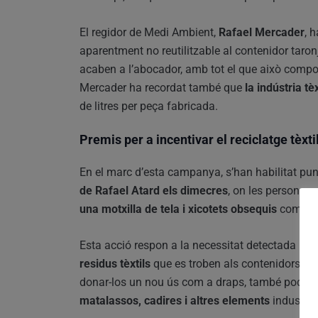
El regidor de Medi Ambient,
Rafael Mercader
, 
aparentment no reutilitzable al contenidor taronj
acaben a l’abocador, amb tot el que això comp
Mercader ha recordat també que
la indústria t
de litres per peça fabricada.
Premis per a incentivar el reciclatge tèxti
En el marc d’esta campanya, s’han habilitat pun
de Rafael Atard els dimecres
, on les persones
una motxilla de tela i xicotets obsequis
com a i
Esta acció respon a la necessitat detectada per 
residus tèxtils
que es troben als contenidors de r
donar-los un nou ús com a draps, també poden e
matalassos, cadires i altres elements
industria