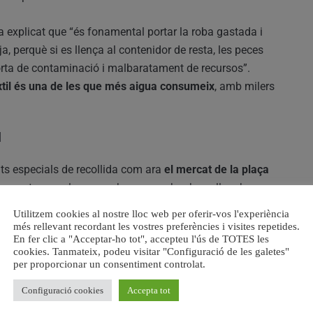
ha explicat que “és fonamental portar la roba gastada i
a, perquè si es llença al contenidor de resta, les peces
orta de contaminació i malbaratament de recursos”.
èxtil és una de les que més aigua consumeix
, amb milers
l
ts especials de recollida com ara
el mercat de la plaça
 que entreguen les seues bosses amb roba vella rebran
ncentiu.
Utilitzem cookies al nostre lloc web per oferir-vos l'experiència
més rellevant recordant les vostres preferències i visites repetides.
En fer clic a "Acceptar-ho tot", accepteu l'ús de TOTES les
l’equip tècnic de Medi Ambient de reduir l’
alt índex de
cookies. Tanmateix, podeu visitar "Configuració de les galetes"
esta, tot i ser
materials altament reciclables
. A més de
per proporcionar un consentiment controlat.
mprar-se per a la fabricació de
materials d’interior de
Configuració cookies
Accepta tot
ls.