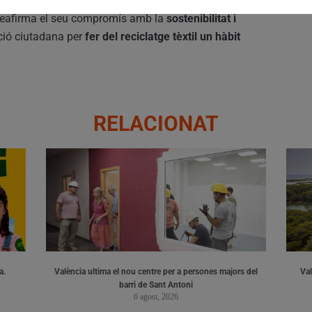
reafirma el seu compromís amb la
sostenibilitat i
pació ciutadana per
fer del reciclatge tèxtil un hàbit
RELACIONAT
a.
València ultima el nou centre per a persones majors del
Val
barri de Sant Antoni
6 agost, 2026