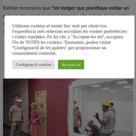
Beltrán recomana que “
tot viatger que planifique visitar un
país en desenvolupament demane cita prèvia
en un centre
especialitzat en medicina del viatger per a poder rebre
Utilitzem cookies al nostre lloc web per oferir-vos
l’assessorament i la immunització adequada”.
l'experiència més rellevant recordant les vostres preferències
i visites repetides. En fer clic a "Acceptar-ho tot", accepteu
l'ús de TOTES les cookies. Tanmateix, podeu visitar
"Configuració de les galetes" per proporcionar un
consentiment controlat.
Configuració cookies
Accepta tot
RELACIONAT