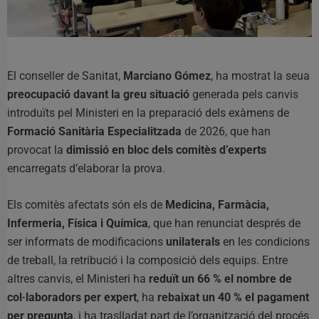
El conseller de Sanitat,
Marciano Gómez
, ha mostrat la seua
preocupació davant la greu situació
generada pels canvis
introduïts pel Ministeri en la preparació dels exàmens de
Formació Sanitària Especialitzada
de 2026, que han
provocat la
dimissió en bloc dels comitès d’experts
encarregats d’elaborar la prova.
Els comitès afectats són els de
Medicina, Farmàcia,
Infermeria, Física i Química
, que han renunciat després de
ser informats de modificacions
unilaterals
en les condicions
de treball, la retribució i la composició dels equips. Entre
altres canvis, el Ministeri ha
reduït un 66 % el nombre de
col·laboradors per expert
, ha
rebaixat un 40 % el pagament
per pregunta
, i ha traslladat part de l’organització del procés