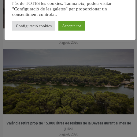
l'ús de TOTES les cookies. Tanmateix, podeu visitar
"Configuració de les galetes" per proporcionar un
consentiment controlat.
Configuració cookies
Accepta tot
València ultima el nou centre per a persones majors del barri de Sant Antoni
6 agost, 2026
València retira prop de 15.000 litres de residus de la Devesa durant el mes de
juliol
6 agost, 2026