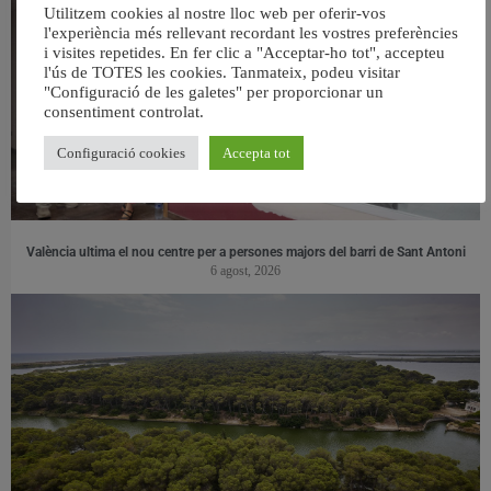
Utilitzem cookies al nostre lloc web per oferir-vos
l'experiència més rellevant recordant les vostres preferències
i visites repetides. En fer clic a "Acceptar-ho tot", accepteu
l'ús de TOTES les cookies. Tanmateix, podeu visitar
"Configuració de les galetes" per proporcionar un
consentiment controlat.
Configuració cookies
Accepta tot
València ultima el nou centre per a persones majors del barri de Sant Antoni
6 agost, 2026