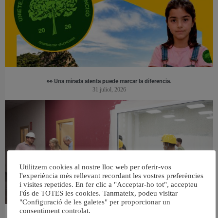
👀 Una mirada atenta puede marcar la diferencia.
31 juliol, 2026
Utilitzem cookies al nostre lloc web per oferir-vos
l'experiència més rellevant recordant les vostres preferències
i visites repetides. En fer clic a "Acceptar-ho tot", accepteu
l'ús de TOTES les cookies. Tanmateix, podeu visitar
"Configuració de les galetes" per proporcionar un
consentiment controlat.
València ultima el nou centre per a persones majors del barri de Sant Antoni