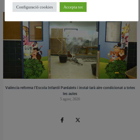
6 agost, 2026
Configuració cookies
Accepta tot
València reforma l’Escola Infantil Pardalets i instal·larà aire condicionat a totes
les aules
5 agost, 2026