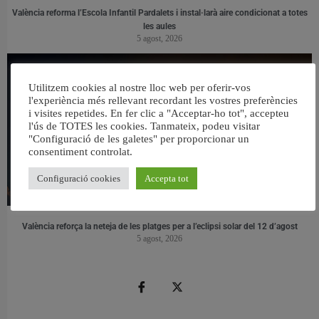
València reforma l’Escola Infantil Pardalets i instal·larà aire condicionat a totes
les aules
5 agost, 2026
Utilitzem cookies al nostre lloc web per oferir-vos
l'experiència més rellevant recordant les vostres preferències
i visites repetides. En fer clic a "Acceptar-ho tot", accepteu
l'ús de TOTES les cookies. Tanmateix, podeu visitar
"Configuració de les galetes" per proporcionar un
consentiment controlat.
Configuració cookies
Accepta tot
València reforça la neteja de les platges per a l’eclipsi solar del 12 d’agost
5 agost, 2026