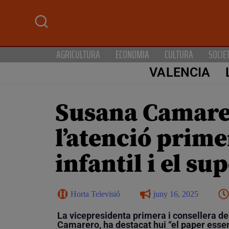
AGRICULTURA
ECONOMIA
CULTURA
SOCIE
VALENCIA
Susana Camarer
l’atenció prim
infantil i el su
Horta Televisió
juny 16, 2025
La vicepresidenta primera i consellera de 
Camarero, ha destacat hui “el paper essen