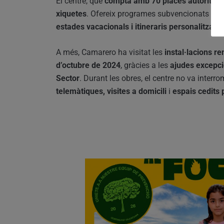
El centre, que
compta amb 70 places autoritzad
xiquetes
. Ofereix programes subvencionats co
estades vacacionals i itineraris personalitzats
.
A més, Camarero ha visitat les
instal·lacions r
d’octubre de 2024
, gràcies a les
ajudes excepci
Sector
. Durant les obres, el centre no va interro
telemàtiques, visites a domicili
i
espais cedits p