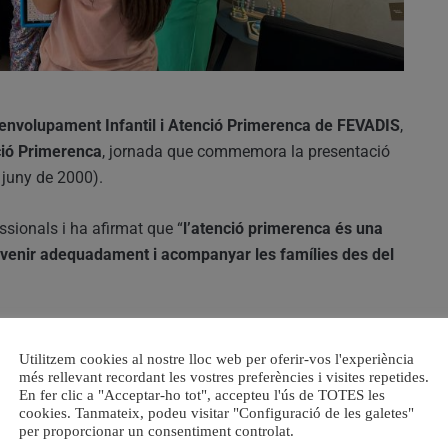
envolupament Infantil i Atenció Primerenca de FEVADIS
,
ció Primerenca
, jornada que commemora la presentació
 juny de 2000).
sionals i ha afirmat que “
l’atenció primerenca és una
ervenir adequadament i acompanyar les famílies des del
centre
Utilitzem cookies al nostre lloc web per oferir-vos l'experiència
 Generalitat amb les entitats que treballen en atenció
més rellevant recordant les vostres preferències i visites repetides.
En fer clic a "Acceptar-ho tot", accepteu l'ús de TOTES les
nfància i les famílies.
cookies. Tanmateix, podeu visitar "Configuració de les galetes"
per proporcionar un consentiment controlat.