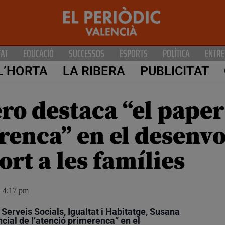
TAT
EDUCACIÓ
SUCCESSOS
ESPORTS
POLÍTICA
ENTRE
L’HORTA
LA RIBERA
PUBLICITAT
o destaca “el paper
erenca” en el desen
port a les famílies
4:17 pm
Serveis Socials, Igualtat i Habitatge, Susana
cial de l’atenció primerenca” en el