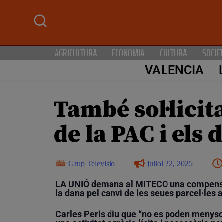
AGRICULTURA
ECONOMIA
CULTURA
SOCIE
VALENCIA
També sol·licit
de la PAC i els 
Grup Televisio
juliol 22, 2025
LA UNIÓ demana al MITECO una compensaci
la dana pel canvi de les seues parcel·les 
Carles Peris diu que “no es poden menysc