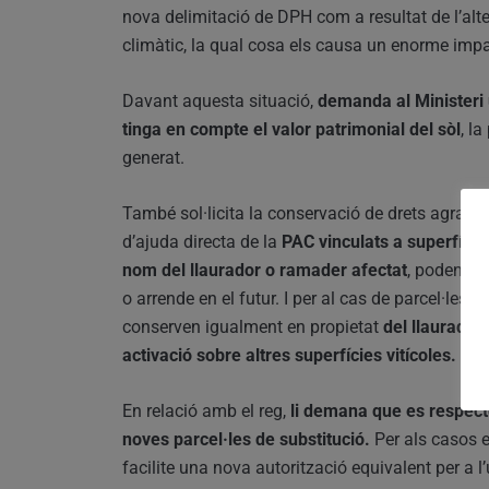
nova delimitació de DPH com a resultat de l’alte
climàtic, la qual cosa els causa un enorme impa
Davant aquesta situació,
demanda al Ministeri 
tinga en compte el valor patrimonial del sòl
, l
generat.
També sol·licita la conservació de drets agraris p
d’ajuda directa de la
PAC vinculats a superfície
nom del llaurador o ramader afectat
, podent se
o arrende en el futur. I per al cas de parcel·les
conserven igualment en propietat
del llaurador 
activació sobre altres superfícies vitícoles.
En relació amb el reg,
li demana que es respecte
noves parcel·les de substitució.
Per als casos e
facilite una nova autorització equivalent per a l