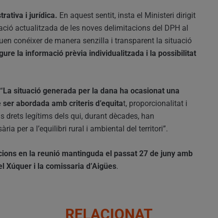
rativa i jurídica.
En aquest sentit, insta el Ministeri dirigit
ació actualitzada de les noves delimitacions del DPH al
en conéixer de manera senzilla i transparent la situació
re la informació prèvia individualitzada i la possibilitat
“
La situació generada per la dana ha ocasionat una
e ser abordada amb criteris d’equita
t, proporcionalitat i
s drets legítims dels qui, durant dècades, han
ia per a l’equilibri rural i ambiental del territori”.
icions en la reunió mantinguda el passat 27 de juny amb
el Xúquer i la comissaria d’Aigües
.
RELACIONAT