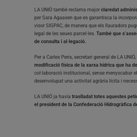
LA UNIÓ també reclama major
claredat administ
per Sara Agaasen que es garantisca la incorpor
visor SIGPAC, de manera que els llauradors pugu
legal de les seues parcel·les.
També que s’assegu
de consulta i al·legació.
Per a Carles Peris, secretari general de LA UNIÓ, 
modificació física de la xarxa hídrica que ha d
col·laboració institucional, sense menyscabar el
desenvolupat una activitat agrària lícita i necessàr
LA UNIÓ ja havia
traslladat totes aquestes pet
el president de la Confederació Hidrogràfica d