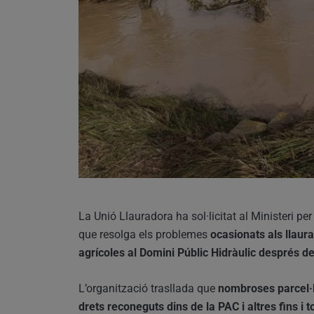
La Unió Llauradora ha sol·licitat al Ministeri p
que resolga els problemes
ocasionats als llaura
agrícoles al Domini Públic Hidràulic després d
L’organització trasllada que
nombroses parcel·l
drets reconeguts dins de la PAC i altres fins i 