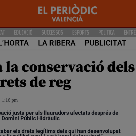
TAT
EDUCACIÓ
SUCCESSOS
ESPORTS
POLÍTICA
ENTRE
L’HORTA
LA RIBERA
PUBLICITAT
a la conservació dels
drets de reg
1:16 pm
ó justa per als llauradors afectats després de
a Domini Públic Hidràulic
abar els drets legítims dels qui han desenvolupat