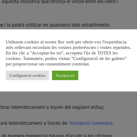
aquesta iniciativa que reforça el vincle entre els veïns i
bo
i la podrà utilitzar en qualsevol dels establiments
r el crèdit disponible.
Utilitzem cookies al nostre lloc web per oferir-vos l'experiència
més rellevant recordant les vostres preferències i visites repetides.
cituds
En fer clic a "Acceptar-ho tot", accepteu l'ús de TOTES les
cookies. Tanmateix, podeu visitar "Configuració de les galetes"
per proporcionar un consentiment controlat.
per a inscriure els comerços
serà des del
7 de maig fins al
s interessats en participar hauran de
sol·licitar la seua
Configuració cookies
Accepta tot
e la iniciativa podran
adquirir la seua targeta
a través de
alitzar telemàticament a través del següent enllaç:
 farà telemàticament a través de:
Inscripció comerços
.
ud de manera presencial hauran d’acudir a les oficines