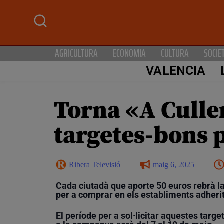
AGRICULTURA
ECONOMIA
CULTURA
SOCIE
VALENCIA
Torna «A Culle
targetes-bons p
Ribera Televisió
maig 6, 2025
Cada ciutadà que aporte 50 euros rebrà la
per a comprar en els establiments adherits
El període per a sol·licitar aquestes tar