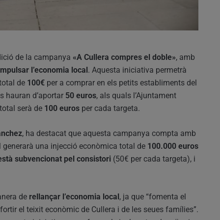
dició de la campanya
«A Cullera compres el doble»
, amb
impulsar l’economia local
. Aquesta iniciativa permetrà
total de
100€
per a comprar en els petits establiments del
ns hauran d’aportar
50 euros
, als quals l’Ajuntament
 total serà de
100 euros
per cada targeta.
ánchez
, ha destacat que aquesta campanya compta amb
al generarà una injecció econòmica total de
100.000 euros
stà subvencionat pel consistori
(50€ per cada targeta), i
anera de
rellançar l’economia local
, ja que “fomenta el
tir el teixit econòmic de Cullera i de les seues famílies”.