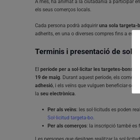
A més, ha animat a la ciutadania a participar en 
els seus comerços locals.
Cada persona podrà adquirir
una sola targeta-
adherits, en una o diverses compres fins a esgota
Terminis i presentació de sol·li
El
període per a sol·licitar les targetes-bons i 
19 de maig
. Durant aquest període, els comerço
adhesió
, i els veïns que vulguen beneficiar-se d
la
seu electrònica
.
Per als veïns
: les sol·licituds es poden re
Sol·licitud targeta-bo
.
Per als comerços
: la inscripció també es
Les persones que desitgen realitzar la sol·licit