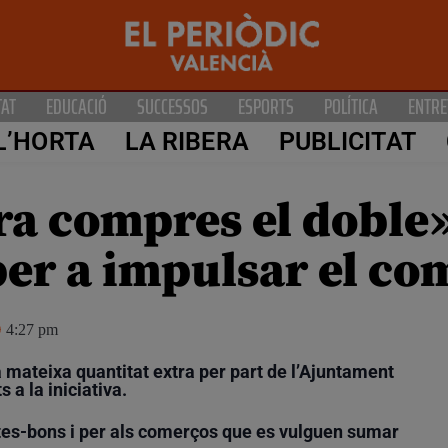
TAT
EDUCACIÓ
SUCCESSOS
ESPORTS
POLÍTICA
ENTRE
L’HORTA
LA RIBERA
PUBLICITAT
ra compres el doble
er a impulsar el co
4:27 pm
 mateixa quantitat extra per part de l’Ajuntament
 a la iniciativa.
getes-bons i per als comerços que es vulguen sumar