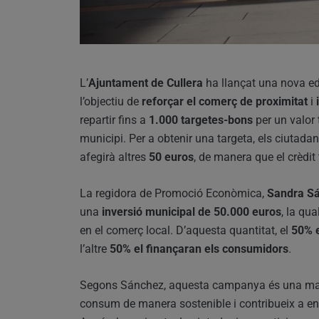
L’
Ajuntament de Cullera
ha llançat una nova e
l’objectiu de
reforçar el comerç de proximitat
i
repartir fins a
1.000 targetes-bons
per un valor 
municipi. Per a obtenir una targeta, els ciutada
afegirà altres
50 euros
, de manera que el crèdit
La regidora de Promoció Econòmica,
Sandra S
una
inversió municipal de 50.000 euros
, la qu
en el comerç local. D’aquesta quantitat, el
50% e
l’altre
50% el finançaran els consumidors
.
Segons Sánchez, aquesta campanya és una m
consum de manera sostenible i contribueix a enfor