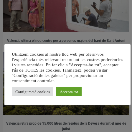
València ultima el nou centre per a persones majors del barri de Sant Antoni
6 agost, 2026
Utilitzem cookies al nostre lloc web per oferir-vos
l'experiència més rellevant recordant les vostres preferències
i visites repetides. En fer clic a "Acceptar-ho tot", accepteu
l'ús de TOTES les cookies. Tanmateix, podeu visitar
"Configuració de les galetes" per proporcionar un
consentiment controlat.
Configuració cookies
Accepta tot
València retira prop de 15.000 litres de residus de la Devesa durant el mes de
juliol