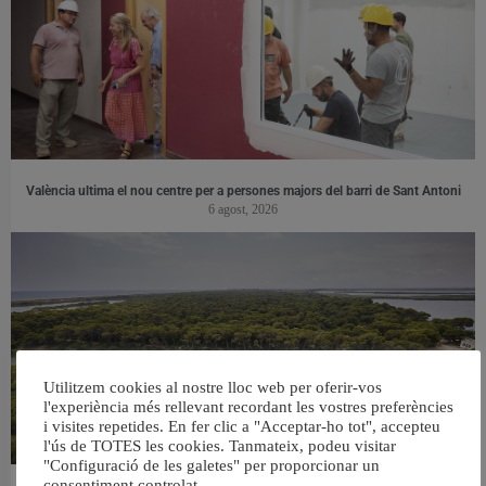
València ultima el nou centre per a persones majors del barri de Sant Antoni
6 agost, 2026
Utilitzem cookies al nostre lloc web per oferir-vos
l'experiència més rellevant recordant les vostres preferències
i visites repetides. En fer clic a "Acceptar-ho tot", accepteu
l'ús de TOTES les cookies. Tanmateix, podeu visitar
"Configuració de les galetes" per proporcionar un
consentiment controlat.