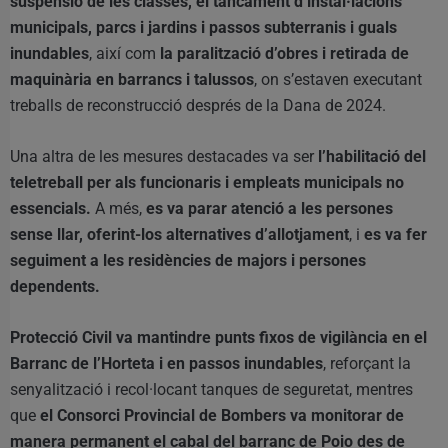
suspensió de les classes, el tancament d’instal·lacions
municipals, parcs i jardins i passos subterranis i guals
inundables
, així com
la paralització d’obres i retirada de
maquinària en barrancs i talussos
, on s’estaven executant
treballs de reconstrucció després de la Dana de 2024.
Una altra de les mesures destacades va ser
l’habilitació del
teletreball per als funcionaris i empleats municipals no
essencials.
A més,
es va parar atenció a les persones
sense llar, oferint-los alternatives d’allotjament
, i
es va fer
seguiment a les residències de majors i persones
dependents.
Protecció Civil va mantindre punts fixos de vigilància en el
Barranc de l’Horteta i en passos inundables
, reforçant la
senyalització i recol·locant tanques de seguretat, mentres
que
el Consorci Provincial de Bombers va monitorar de
manera permanent el cabal del barranc de Poio des de