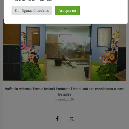
València retira prop de 15.000 litres de residus de la Devesa durant el mes de
juliol
Configuració cookies
Accepta tot
6 agost, 2026
València reforma l’Escola Infantil Pardalets i instal·larà aire condicionat a totes
les aules
5 agost, 2026