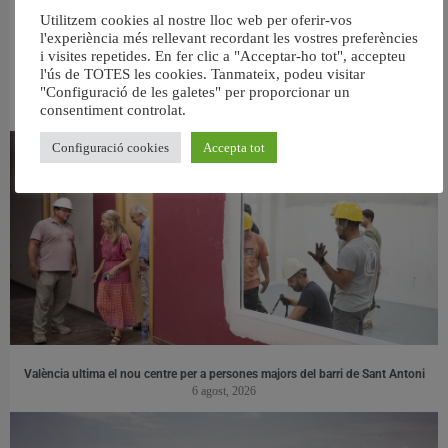
Utilitzem cookies al nostre lloc web per oferir-vos
l'experiència més rellevant recordant les vostres preferències
i visites repetides. En fer clic a "Acceptar-ho tot", accepteu
l'ús de TOTES les cookies. Tanmateix, podeu visitar
RELACIONAT
"Configuració de les galetes" per proporcionar un
consentiment controlat.
Configuració cookies
Accepta tot
València ultima el nou centre per a persones majors del barri de Sant Antoni
6 agost, 2026