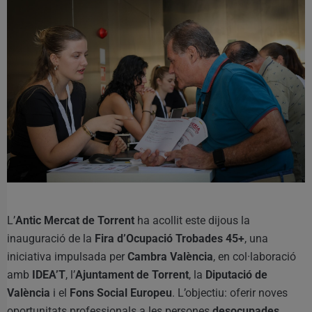
L’
Antic Mercat de Torrent
ha acollit este dijous la
inauguració de la
Fira d’Ocupació Trobades 45+
, una
iniciativa impulsada per
Cambra València
, en col·laboració
amb
IDEA’T
, l’
Ajuntament de Torrent
, la
Diputació de
València
i el
Fons Social Europeu
. L’objectiu: oferir noves
oportunitats professionals a les persones
desocupades