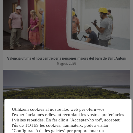
València ultima el nou centre per a persones majors del barri de Sant Antoni
6 agost, 2026
Utilitzem cookies al nostre lloc web per oferir-vos
l'experiència més rellevant recordant les vostres preferències
i visites repetides. En fer clic a "Acceptar-ho tot", accepteu
l'ús de TOTES les cookies. Tanmateix, podeu visitar
"Configuració de les galetes" per proporcionar un