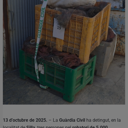
13 d’octubre de 2025.
– La
Guàrdia Civil
ha detingut, en la
localitat de
Silla
, tres persones pel
robatori de 5.000