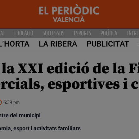
TAT
EDUCACIÓ
SUCCESSOS
ESPORTS
POLÍTICA
ENTRE
L’HORTA
LA RIBERA
PUBLICITAT
la XXI edició de la 
rcials, esportives i 
6:39 pm
entre del municipi
ia, esport i activitats familiars