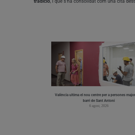
tradició
, i que s’ha consolidat com una cita de
València ultima el nou centre per a persones major
barri de Sant Antoni
6 agost, 2026