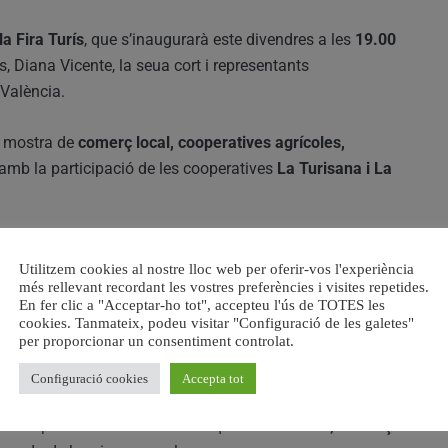
la Fira Turís
, que s’inaugurarà este divendres a les
19.00
, Diana Vicente, la seua cort i representants
 València.
ia mostra de
comerç local, cooperatives agrícoles,
 amb la participació de les cooperatives
La Turisana i La
ives, com un
campionat de futbol 3×3
, així com propostes
Utilitzem cookies al nostre lloc web per oferir-vos l'experiència
da
. A la vesprada, el públic podrà gaudir d’un
tardeo amb
més rellevant recordant les vostres preferències i visites repetides.
En fer clic a "Acceptar-ho tot", accepteu l'ús de TOTES les
cookies. Tanmateix, podeu visitar "Configuració de les galetes"
per proporcionar un consentiment controlat.
c del municipi, fomentant el passeig i la descoberta del
cli antic de Turís
.
Configuració cookies
Accepta tot
a participar en un esdeveniment que combina
oci, comerç i