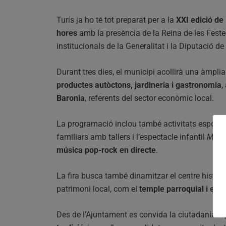
Turís ja ho té tot preparat per a la
XXI edició de 
hores
amb la presència de la Reina de les Festes
institucionals de la Generalitat i la Diputació de
Durant tres dies, el municipi acollirà una àmpl
productes autòctons, jardineria i gastronomia
,
Baronia
, referents del sector econòmic local.
La programació inclou també activitats esport
familiars amb tallers i l’espectacle infantil
Matil
música pop-rock en directe
.
La fira busca també dinamitzar el centre històri
patrimoni local, com el
temple parroquial i el nu
Des de l’Ajuntament es convida la ciutadania 