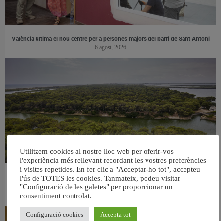
València ultima el nou centre per a persones majors del barri de Sant Antoni
6 agost, 2026
Utilitzem cookies al nostre lloc web per oferir-vos
l'experiència més rellevant recordant les vostres preferències
i visites repetides. En fer clic a "Acceptar-ho tot", accepteu
València retira prop de 15.000 litres de residus de la Devesa durant el mes de
l'ús de TOTES les cookies. Tanmateix, podeu visitar
"Configuració de les galetes" per proporcionar un
juliol
6 agost, 2026
consentiment controlat.
Configuració cookies
Accepta tot