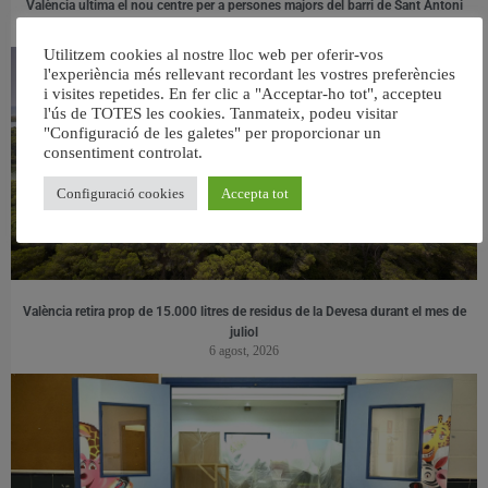
València ultima el nou centre per a persones majors del barri de Sant Antoni
6 agost, 2026
Utilitzem cookies al nostre lloc web per oferir-vos
l'experiència més rellevant recordant les vostres preferències
i visites repetides. En fer clic a "Acceptar-ho tot", accepteu
l'ús de TOTES les cookies. Tanmateix, podeu visitar
"Configuració de les galetes" per proporcionar un
consentiment controlat.
Configuració cookies
Accepta tot
València retira prop de 15.000 litres de residus de la Devesa durant el mes de
juliol
6 agost, 2026