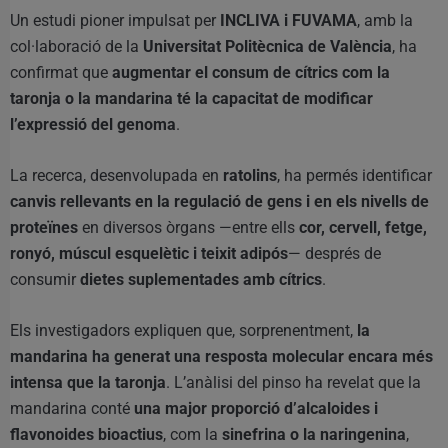
Un estudi pioner impulsat per
INCLIVA i FUVAMA
, amb la
col·laboració de la
Universitat Politècnica de València
, ha
confirmat que
augmentar el consum de cítrics com la
taronja o la mandarina té la capacitat de modificar
l’expressió del genoma
.
La recerca, desenvolupada en
ratolins
, ha permés identificar
canvis rellevants en la regulació de gens i en els nivells de
proteïnes
en diversos òrgans —entre ells
cor, cervell, fetge,
ronyó, múscul esquelètic i teixit adipós
— després de
consumir
dietes suplementades amb cítrics
.
Els investigadors expliquen que, sorprenentment,
la
mandarina ha generat una resposta molecular encara més
intensa que la taronja
. L’anàlisi del pinso ha revelat que la
mandarina conté
una major proporció d’alcaloides i
flavonoides bioactius
, com la
sinefrina o la naringenina
,