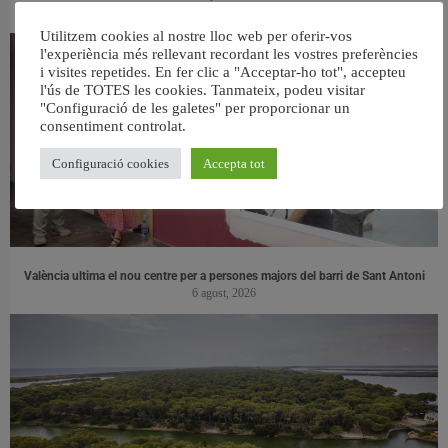
31 juliol, 2026
Utilitzem cookies al nostre lloc web per oferir-vos
l'experiència més rellevant recordant les vostres preferències
i visites repetides. En fer clic a "Acceptar-ho tot", accepteu
l'ús de TOTES les cookies. Tanmateix, podeu visitar
"Configuració de les galetes" per proporcionar un
consentiment controlat.
Configuració cookies
Accepta tot
València ultima el nou centre per a persones majors del barri de Sant Antoni
6 agost, 2026