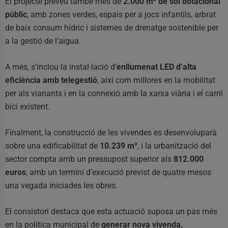
El projecte preveu també més de
2.000 m² de sòl dotacional
públic
, amb zones verdes, espais per a jocs infantils, arbrat
de baix consum hídric i sistemes de drenatge sostenible per
a la gestió de l’aigua.
A més, s’inclou la instal·lació d’
enllumenat LED d’alta
eficiència amb telegestió
, així com millores en la mobilitat
per als vianants i en la connexió amb la xarxa viària i el carril
bici existent.
Finalment, la construcció de les vivendes es desenvoluparà
sobre una edificabilitat de
10.239 m²
, i la urbanització del
sector compta amb un pressupost superior als
812.000
euros
, amb un termini d’execució previst de quatre mesos
una vegada iniciades les obres.
El consistori destaca que esta actuació suposa un pas més
en la política municipal de
generar nova vivenda,