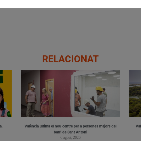
ta de la dana aborde la necessitat d’executar el Pla Sud
RELACIONAT
a.
València ultima el nou centre per a persones majors del
Val
barri de Sant Antoni
6 agost, 2026