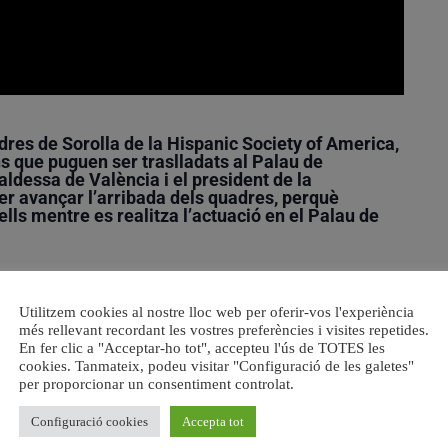
dres de Sorolla
de la
Hispanic Society of America
,
ins que puguen ser traslladats al
Palau de
caldessa de València
i el
president de la
per avançar l’arribada dels quadres, perquè
ells
mentre es realitza l’actuació en el Palau de
cció de peces del reconegut pintor valencià Joaquín
alitat van signar un
acord
que permetrà que
220 obres de
Utilitzem cookies al nostre lloc web per oferir-vos l'experiència
tic edifici de Correus i futur Museu Sorolla en la
més rellevant recordant les vostres preferències i visites repetides.
En fer clic a "Acceptar-ho tot", accepteu l'ús de TOTES les
alcaldessa de València
i el
president de la Generalitat
cookies. Tanmateix, podeu visitar "Configuració de les galetes"
mera trobada després de la presa de possessió del cap del
per proporcionar un consentiment controlat.
Configuració cookies
Accepta tot