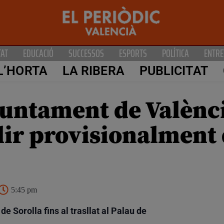
TAT
EDUCACIÓ
SUCCESSOS
ESPORTS
POLÍTICA
ENTRE
L’HORTA
LA RIBERA
PUBLICITAT
Ajuntament de Valènc
llir provisionalment
5:45 pm
e Sorolla fins al trasllat al Palau de