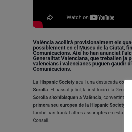
València acollirà provisionalment els qua
possiblement en el
Museu de la Ciutat
, f
Comunicacions
. Així ho han anunciat
l’al
Generalitat Valenciana
, que treballen ja 
valencians i valencianes puguen gaudir d’
Comunicacions.
La
Hispanic Society
acull una destacada
col·le
Sorolla
. El passat juliol, la institució i la Gener
Sorolla s’exhibisquen a València
, convertint l’
an
primera seu europea de la Hispanic Society
.
L’
també han tractat altres assumptes en esta pri
Consell.