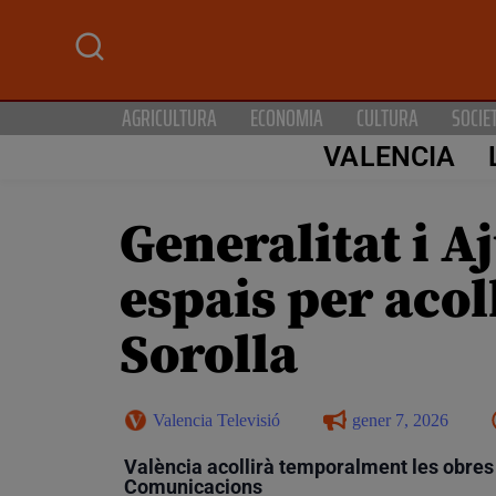
AGRICULTURA
ECONOMIA
CULTURA
SOCIE
VALENCIA
Generalitat i 
espais per aco
Sorolla
Valencia Televisió
gener 7, 2026
València acollirà temporalment les obres d
Comunicacions