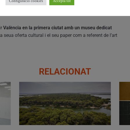
Configuració cookies
Accepta tot
ns
, pensada perquè els visitants puguen contemplar les
t l’espai.
ir
València en la primera ciutat amb un museu dedicat
 la seua oferta cultural i el seu paper com a referent de l’art
RELACIONAT