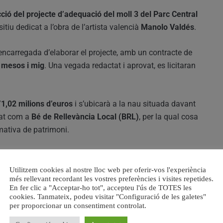
ció del projecte d’adequació del moll 3 del Parc Central
itiu dedicat a l’obra de l’artista valencià
Manolo Valdés
.
’encarregada d’elaborar el projecte, amb un contracte de
s mesos i mig
. Una vegada redactat i aprovat, es licitaran
’1,02 milions d’euros
i s’ubicarà a la nau situada davant
ogat com a
Bé de Rellevància Local (BRL)
, per la qual cosa
mativa de patrimoni.
rals,
José Luis Moreno
, esta actuació suposa
“un pas
ferència mundial sobre un dels artistes valencians més
Utilitzem cookies al nostre lloc web per oferir-vos l'experiència
més rellevant recordant les vostres preferències i visites repetides.
En fer clic a "Acceptar-ho tot", accepteu l'ús de TOTES les
cookies. Tanmateix, podeu visitar "Configuració de les galetes"
per proporcionar un consentiment controlat.
de l’arquitectura industrial
del moll amb un disseny
rojecte inclourà una
recepció, taquilles, cafeteria,