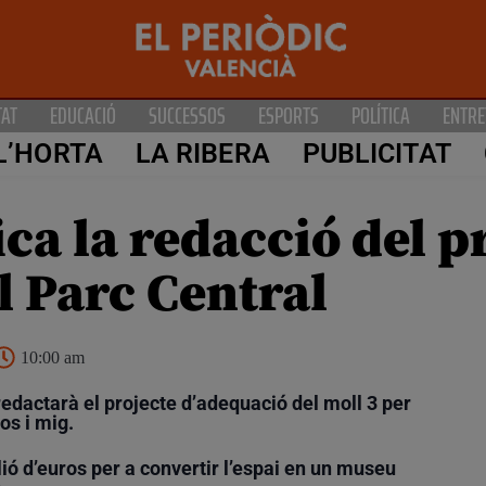
TAT
EDUCACIÓ
SUCCESSOS
ESPORTS
POLÍTICA
ENTRE
L’HORTA
LA RIBERA
PUBLICITAT
ca la redacció del p
al Parc Central
10:00 am
edactarà el projecte d’adequació del moll 3 per
os i mig.
ió d’euros per a convertir l’espai en un museu