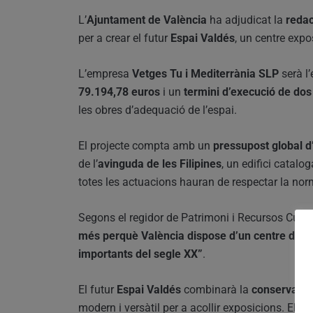
L’
Ajuntament de València
ha adjudicat la
redac
per a crear el futur
Espai Valdés
, un centre expos
L’empresa
Vetges Tu i Mediterrània SLP
serà l
79.194,78 euros
i un
termini d’execució de do
les obres d’adequació de l’espai.
El projecte compta amb un
pressupost global d
de l’
avinguda de les Filipines
, un edifici catal
totes les actuacions hauran de respectar la nor
Segons el regidor de Patrimoni i Recursos Cultu
més perquè València dispose d’un centre de re
importants del segle XX”
.
El futur
Espai Valdés
combinarà la
conservació 
modern i versàtil per a acollir exposicions. El p