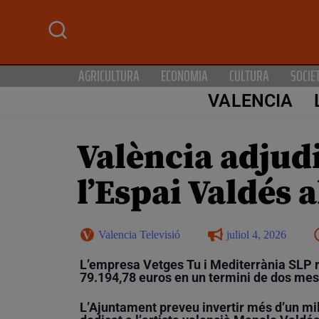
AGRICULTURA
ECONOMIA
CULTURA
SOCIE
VALENCIA
València adjudi
l’Espai Valdés 
Valencia Televisió
juliol 4, 2026
L’empresa Vetges Tu i Mediterrània SLP r
79.194,78 euros en un termini de dos mes
L’
Ajuntament preveu invertir més d’un mil