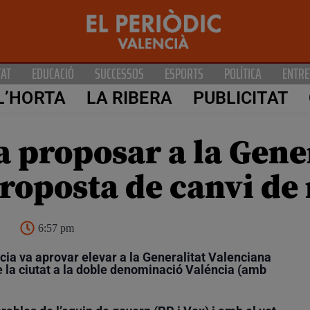
TAT
EDUCACIÓ
SUCCESSOS
ESPORTS
POLÍTICA
ENTRE
L’HORTA
LA RIBERA
PUBLICITAT
 proposar a la Gene
proposta de canvi d
6:57 pm
cia va aprovar elevar a la Generalitat Valenciana
de la ciutat a la doble denominació Valéncia (amb