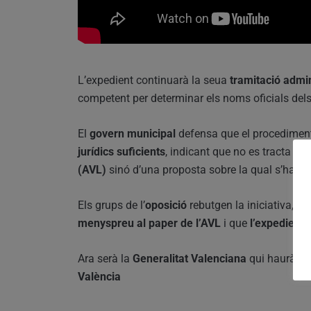
L’expedient continuarà la seua
tramitació admin
competent per determinar els noms oficials del
El
govern municipal
defensa que el procedimen
jurídics suficients
, indicant que no es tracta d’
(AVL)
sinó d’una proposta sobre la qual s’haur
Els grups de l’
oposició
rebutgen la iniciativa, c
menyspreu al paper de l’AVL
i que
l’expedient 
Ara serà la
Generalitat Valenciana
qui haurà de 
València