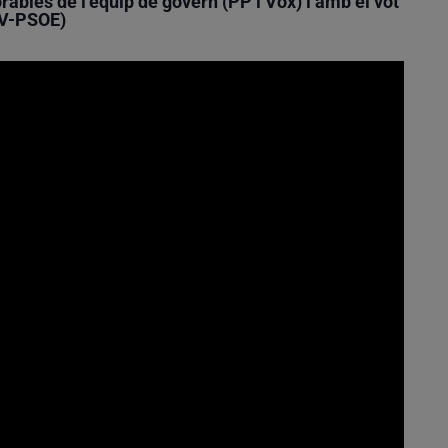
rables de l’equip de govern (PP i Vox) i amb el vot
PV-PSOE)