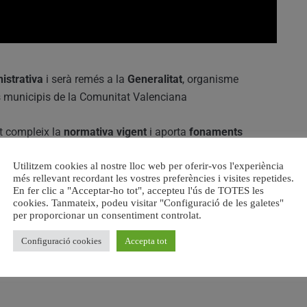
istrativa
i serà remés a la
Generalitat
, organisme
s municipis de la Comunitat Valenciana
t compleix la
normativa vigent
i aporta
fonaments
un procés contra la
Acadèmia Valenciana de la Llengua
Utilitzem cookies al nostre lloc web per oferir-vos l'experiència
à de pronunciar
més rellevant recordant les vostres preferències i visites repetides.
En fer clic a "Acceptar-ho tot", accepteu l'ús de TOTES les
onsiderant que respon a
motius polítics
, suposa un
cookies. Tanmateix, podeu visitar "Configuració de les galetes"
per proporcionar un consentiment controlat.
no inclou informe específic ni estudi d’impacte econòmic
Configuració cookies
Accepta tot
decidir sobre el
futur del nom oficial de la ciutat de