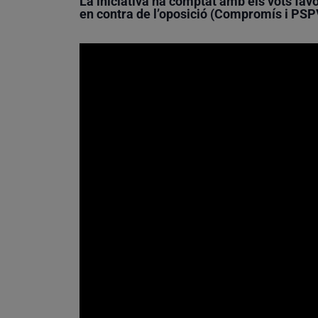
La iniciativa ha comptat amb els vots favo
en contra de l’oposició (Compromís i PS