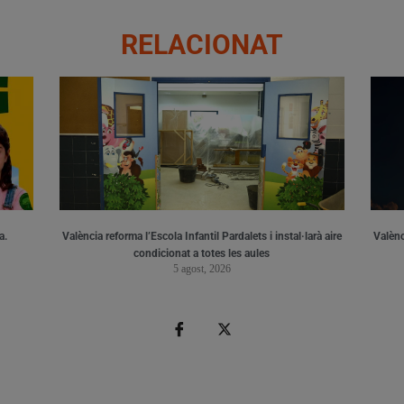
RELACIONAT
a.
València reforma l’Escola Infantil Pardalets i instal·larà aire
Valènc
condicionat a totes les aules
5 agost, 2026