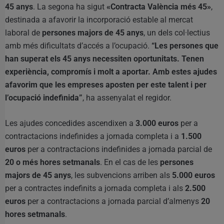
45 anys
. La segona ha sigut
«Contracta València més 45»
,
destinada a afavorir la incorporació estable al mercat
laboral de
persones majors de 45 anys
, un dels col·lectius
amb més dificultats d’accés a l’ocupació.
“Les persones que
han superat els 45 anys necessiten oportunitats. Tenen
experiència, compromís i molt a aportar. Amb estes ajudes
afavorim que les empreses aposten per este talent i per
l’ocupació indefinida”
, ha assenyalat el regidor.
Les ajudes concedides ascendixen a
3.000 euros
per a
contractacions indefinides a jornada completa i a
1.500
euros
per a contractacions indefinides a jornada parcial de
20 o més hores setmanals
. En el cas de les
persones
majors de 45 anys
, les subvencions arriben als
5.000 euros
per a contractes indefinits a jornada completa i als
2.500
euros
per a contractacions a jornada parcial d’almenys
20
hores setmanals
.