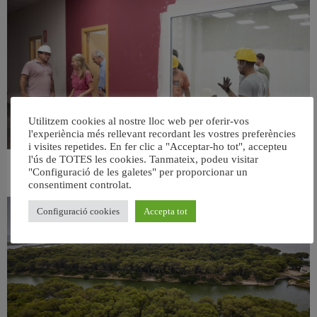
Utilitzem cookies al nostre lloc web per oferir-vos
l'experiència més rellevant recordant les vostres preferències
i visites repetides. En fer clic a "Acceptar-ho tot", accepteu
l'ús de TOTES les cookies. Tanmateix, podeu visitar
València ultima el nou centre per a persones majors del barri de Sant Antoni
"Configuració de les galetes" per proporcionar un
6 agost, 2026
consentiment controlat.
Configuració cookies
Accepta tot