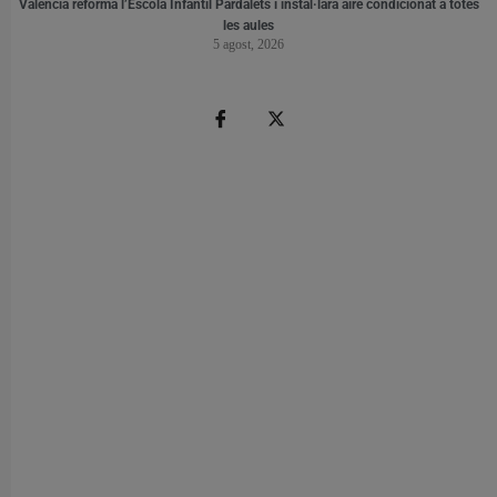
València reforma l’Escola Infantil Pardalets i instal·larà aire condicionat a totes
les aules
5 agost, 2026