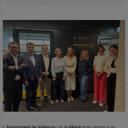
L’
Ajuntament de València
i el de
Múnic
han arribat a un