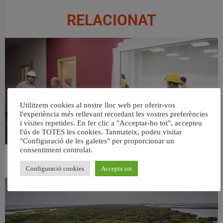
RELACIONAT
Utilitzem cookies al nostre lloc web per oferir-vos
l'experiència més rellevant recordant les vostres preferències
i visites repetides. En fer clic a "Acceptar-ho tot", accepteu
l'ús de TOTES les cookies. Tanmateix, podeu visitar
"Configuració de les galetes" per proporcionar un
consentiment controlat.
València ultima el nou centre per a persones majors del barri de Sant Antoni
6 agost, 2026
Configuració cookies
Accepta tot