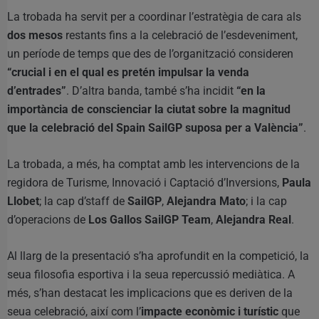
La trobada ha servit per a coordinar l’estratègia de cara als
dos mesos
restants fins a la celebració de l’esdeveniment,
un període de temps que des de l’organització consideren
“crucial i en el qual es pretén impulsar la venda
d’entrades”
. D’altra banda, també s’ha incidit
“en la
importància de conscienciar la ciutat sobre la magnitud
que la celebració del Spain SailGP suposa per a València”
.
La trobada, a més, ha comptat amb les intervencions de la
regidora de Turisme, Innovació i Captació d’Inversions,
Paula
Llobet
; la cap d’staff de
SailGP
,
Alejandra Mato
; i la cap
d’operacions de
Los Gallos SailGP Team
,
Alejandra Real
.
Al llarg de la presentació s’ha aprofundit en la competició, la
seua filosofia esportiva i la seua repercussió mediàtica. A
més, s’han destacat les implicacions que es deriven de la
seua celebració, així com l’
impacte econòmic i turístic
que