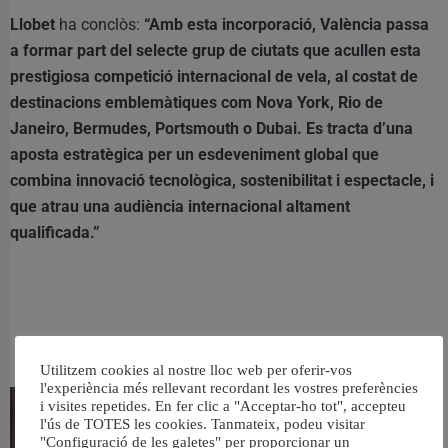
Llobet
ha conclòs:
“Amb esta incorporació, València passa
a formar part del selecte grup de ciutats que acullen esta
prestigiosa competició internacional de vela, al costat de
destinacions emblemàtiques com Nova York, Rio de
Janeiro, Bermudes, Portsmouth o Dubai. Es tracta d’una
aposta estratègica per un esdeveniment global que
combina innovació tecnològica, sostenibilitat i espectacle, i
que atrau una audiència internacional altament
qualificada.”
RELACIONAT
Utilitzem cookies al nostre lloc web per oferir-vos
l'experiència més rellevant recordant les vostres preferències
i visites repetides. En fer clic a "Acceptar-ho tot", accepteu
l'ús de TOTES les cookies. Tanmateix, podeu visitar
"Configuració de les galetes" per proporcionar un