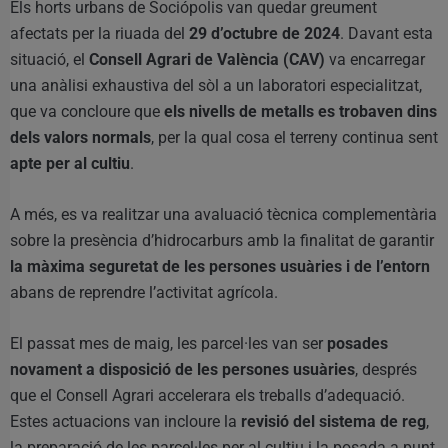
Els horts urbans de Sociópolis van quedar greument
afectats per la riuada del
29 d’octubre de 2024
. Davant esta
situació, el
Consell Agrari de València (CAV)
va encarregar
una anàlisi exhaustiva del sòl a un laboratori especialitzat,
que va concloure que
els nivells de metalls es trobaven dins
dels valors normals
, per la qual cosa el terreny continua sent
apte per al cultiu
.
A més, es va realitzar una avaluació tècnica complementària
sobre la presència d’hidrocarburs amb la finalitat de garantir
la màxima seguretat de les persones usuàries i de l’entorn
abans de reprendre l’activitat agrícola.
El passat mes de maig, les parcel·les van ser
posades
novament a disposició de les persones usuàries
, després
que el Consell Agrari accelerara els treballs d’adequació.
Estes actuacions van incloure la
revisió del sistema de reg
,
la preparació de les parcel·les per al cultiu i la posada a punt