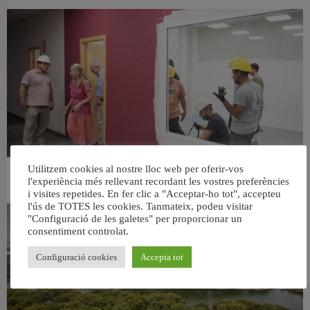
Utilitzem cookies al nostre lloc web per oferir-vos
València ultima el nou centre per a persones majors del barri de Sant Antoni
l'experiència més rellevant recordant les vostres preferències
6 agost, 2026
i visites repetides. En fer clic a "Acceptar-ho tot", accepteu
l'ús de TOTES les cookies. Tanmateix, podeu visitar
"Configuració de les galetes" per proporcionar un
consentiment controlat.
Configuració cookies
Accepta tot