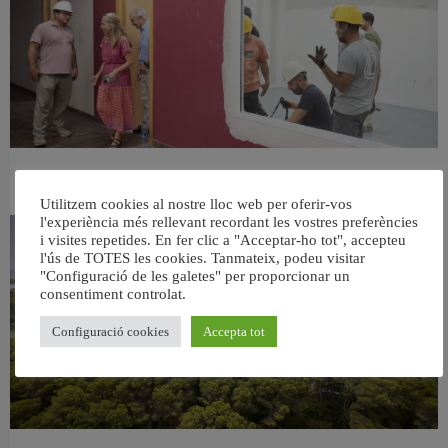
València ultima el nou centre per a persones majors del barri de Sant Antoni
6 agost, 2026
Utilitzem cookies al nostre lloc web per oferir-vos
l'experiència més rellevant recordant les vostres preferències
i visites repetides. En fer clic a "Acceptar-ho tot", accepteu
l'ús de TOTES les cookies. Tanmateix, podeu visitar
"Configuració de les galetes" per proporcionar un
consentiment controlat.
Configuració cookies
Accepta tot