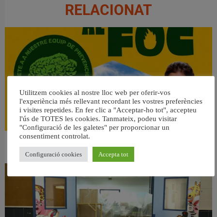
RELACIONAT
Utilitzem cookies al nostre lloc web per oferir-vos
l'experiència més rellevant recordant les vostres preferències
i visites repetides. En fer clic a "Acceptar-ho tot", accepteu
l'ús de TOTES les cookies. Tanmateix, podeu visitar
"Configuració de les galetes" per proporcionar un
consentiment controlat.
👀 Una mirada atenta puede marcar la diferencia.
31 juliol, 2026
Configuració cookies
Accepta tot