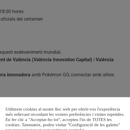
 18:00 hores
 oficials del certamen
aquest esdeveniment mundial.
nt de València (València Innovation Capital)
i
València
nera innovadora
amb Pokémon GO, connectar amb altres
Utilitzem cookies al nostre lloc web per oferir-vos l'experiència
on GO.
més rellevant recordant les vostres preferències i visites repetides.
En fer clic a "Acceptar-ho tot", accepteu l'ús de TOTES les
oficial
del joc.
cookies. Tanmateix, podeu visitar "Configuració de les galetes"
 el món.
per proporcionar un consentiment controlat.