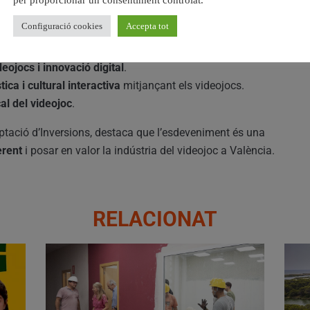
Configuració cookies
Accepta tot
eojocs i innovació digital
.
tica i cultural interactiva
mitjançant els videojocs.
cal del videojoc
.
aptació d’Inversions, destaca que l’esdeveniment és una
erent
i posar en valor la indústria del videojoc a València.
RELACIONAT