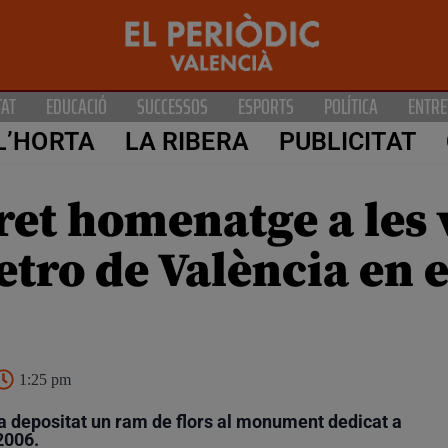
TAT
EDUCACIÓ
SUCCESSOS
ESPORTS
POLÍTICA
ENTRE
L’HORTA
LA RIBERA
PUBLICITAT
et homenatge a les 
etro de València en e
1:25 pm
ha depositat un ram de flors al monument dedicat a
 2006.