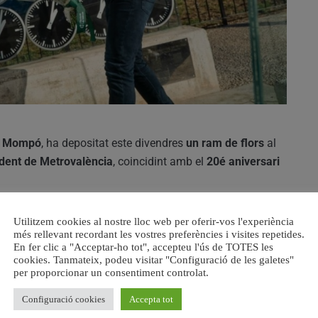
t Mompó
, ha depositat este divendres
un ram de flors
al
dent de Metrovalència
, coincidint amb el
20é aniversari
 recordat que el
3 de juliol de 2006
va marcar un dels
Utilitzem cookies al nostre lloc web per oferir-vos l'experiència
ia i ha dedicat unes paraules de
memòria, dignitat i
més rellevant recordant les vostres preferències i visites repetides.
En fer clic a "Acceptar-ho tot", accepteu l'ús de TOTES les
cookies. Tanmateix, podeu visitar "Configuració de les galetes"
per proporcionar un consentiment controlat.
13.00 hores
, l’acte organitzat per l’
Associació Víctimes
Configuració cookies
Accepta tot
ral
i
minuts de silenci
en record de les
43 persones que