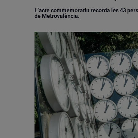
L’acte commemoratiu recorda les 43 person
de Metrovalència.