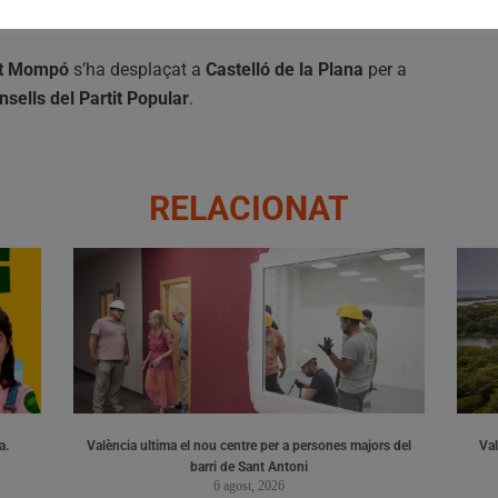
ides
en el descarrilament del tren.
nt Mompó
s’ha desplaçat a
Castelló de la Plana
per a
nsells del Partit Popular
.
RELACIONAT
a.
València ultima el nou centre per a persones majors del
Val
barri de Sant Antoni
6 agost, 2026