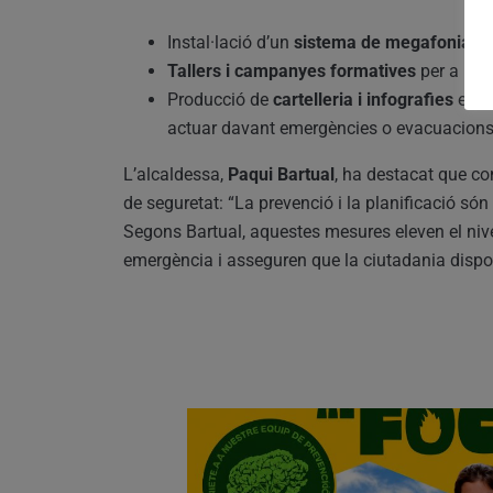
Instal·lació d’un
sistema de megafonia
pe
Tallers i campanyes formatives
per a la c
Producció de
cartelleria i infografies
en e
actuar davant emergències o evacuacions
L’alcaldessa,
Paqui Bartual
, ha destacat que c
de seguretat: “La prevenció i la planificació són
Segons Bartual, aquestes mesures eleven el nive
emergència i asseguren que la ciutadania disposa