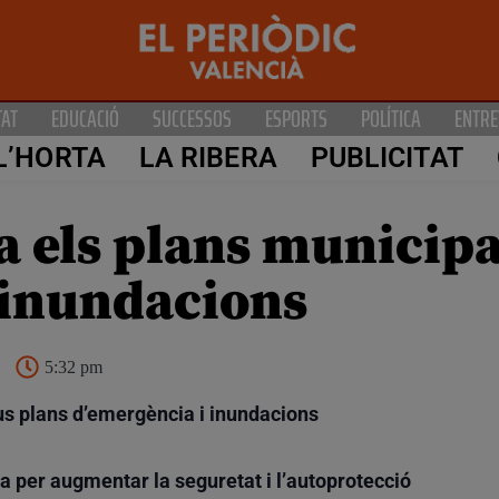
TAT
EDUCACIÓ
SUCCESSOS
ESPORTS
POLÍTICA
ENTRE
L’HORTA
LA RIBERA
PUBLICITAT
a els plans municipa
 inundacions
5:32 pm
ous plans d’emergència i inundacions
va per augmentar la seguretat i l’autoprotecció