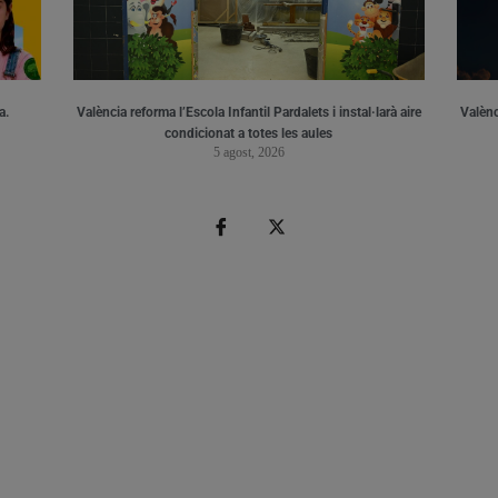
a.
València reforma l’Escola Infantil Pardalets i instal·larà aire
Valènc
condicionat a totes les aules
5 agost, 2026