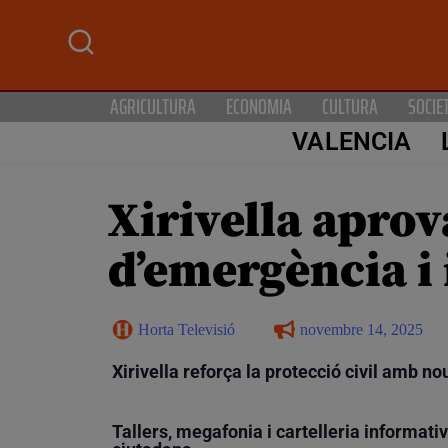
AGRICULTURA
ECONOMIA
CULTURA
SOCIE
VALENCIA
Xirivella aprov
d’emergència i
Horta Televisió
novembre 14, 2025
Xirivella reforça la protecció civil amb n
Tallers, megafonia i cartelleria informati