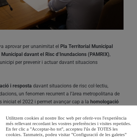
 va aprovar per unanimitat el
Pla Territorial Municipal
ó Municipal davant el Risc d’Inundacions (PAMRIX)
,
nicipi per prevenir i actuar davant situacions
ació i resposta
davant situacions de risc col·lectiu,
ndacions, un fenomen recurrent a l’àrea metropolitana de
 iniciat el 2022 i permet avançar cap a la
homologació
itat Valenciana
.
Utilitzem cookies al nostre lloc web per oferir-vos l'experiència
més rellevant recordant les vostres preferències i visites repetides.
cretes per millorar la comunicació i l’autoprotecció de
En fer clic a "Acceptar-ho tot", accepteu l'ús de TOTES les
cookies. Tanmateix, podeu visitar "Configuració de les galetes"