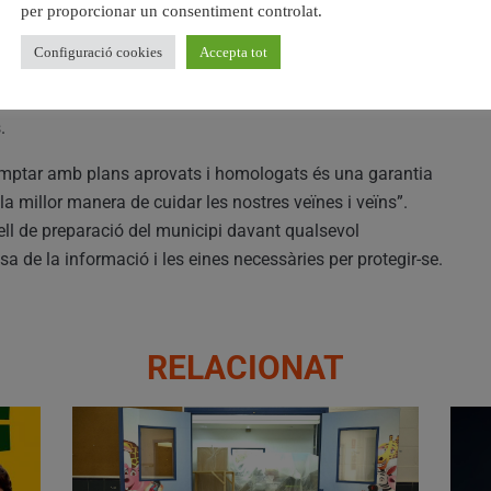
per proporcionar un consentiment controlat.
r emetre avisos sonors en cas d’emergència.
Configuració cookies
Accepta tot
iutadania, la Policia Local i Protecció Civil.
dificis municipals amb instruccions clares sobre com
.
omptar amb plans aprovats i homologats és una garantia
 la millor manera de cuidar les nostres veïnes i veïns”.
ll de preparació del municipi davant qualsevol
 de la informació i les eines necessàries per protegir-se.
RELACIONAT