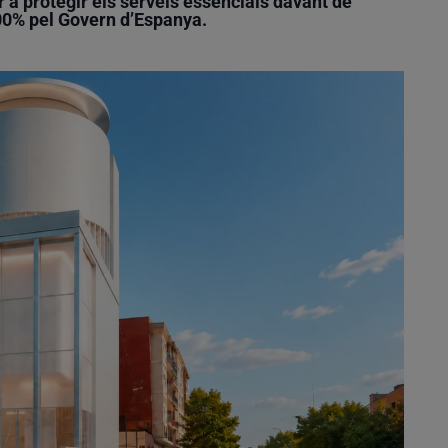
r a protegir els serveis essencials davant de
100% pel Govern d’Espanya.