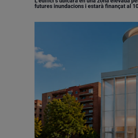
L’edifici s’ubicarà en una zona elevada pe
futures inundacions i estarà finançat al 