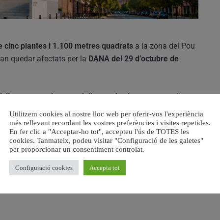
de cinc plantes i 1.100 metres quadrats
a la zona del Pou
van quedar afectats per la
DANA del 29 d’octubre de
vil
, un
centre de control d’emergències
per a coordinar
iu municipal
i un
nou saló d’actes
, substituint les
Utilitzem cookies al nostre lloc web per oferir-vos l'experiència
més rellevant recordant les vostres preferències i visites repetides.
En fer clic a "Acceptar-ho tot", accepteu l'ús de TOTES les
cookies. Tanmateix, podeu visitar "Configuració de les galetes"
.042,76 euros
, finançat íntegrament pel
Ministeri de
per proporcionar un consentiment controlat.
s del programa estatal de reconstrucció de les
Configuració cookies
Accepta tot
 L’objectiu és reduir la vulnerabilitat del municipi i
davant de futurs episodis meteorològics extrems.