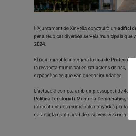
L’Ajuntament de Xirivella construirà un
edifici 
per a reubicar diversos serveis municipals que 
2024
.
El nou immoble albergarà la
seu de Protecció Ci
la resposta municipal en situacions de risc, l’
arx
dependències que van quedar inundades.
L’actuació compta amb un pressupost de
4.346
Política Territorial i Memòria Democràtica
, din
infraestructures municipals danyades per la DANA.
garantir la continuïtat dels serveis essencials 