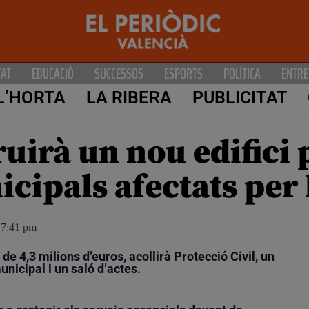
TAT
EDUCACIÓ
SUCCESSOS
ESPORTS
POLÍTICA
ENTRE
L’HORTA
LA RIBERA
PUBLICITAT
ruirà un nou edifici 
icipals afectats per
7:41 pm
e 4,3 milions d’euros, acollirà Protecció Civil, un
unicipal i un saló d’actes.