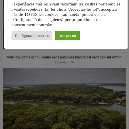
l'experiència més rellevant recordant les vostres preferències
i visites repetides. En fer clic a "Acceptar-ho tot", accepteu
l'ús de TOTES les cookies. Tanmateix, podeu visitar
"Configuració de les galetes" per proporcionar un
consentiment controlat.
Configuració cookies
Accepta tot
València ultima el nou centre per a persones majors del barri de Sant Antoni
6 agost, 2026