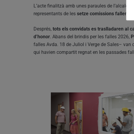
L’acte finalitzà amb unes paraules de l’alcalde 
representants de les
setze comissions falleres
a
Després,
tots els convidats es traslladaren al 
d’honor
. Abans del brindis per les falles 2026,
P
falles Avda. 18 de Juliol i Verge de Sales– van
qui havien compartit regnat en les passades fal