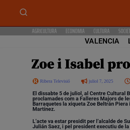
AGRICULTURA
ECONOMIA
CULTURA
SOCIE
VALENCIA
Zoe i Isabel pr
Ribera Televisió
juliol 7, 2025
El dissabte 5 de juliol, al Centre Cultural 
proclamades com a Falleres Majors de les 
Barraquetes la xiqueta Zoe Beltrán Piera 
Martínez.
L’acte va estar presidit per l’alcalde de S
Julián Saez, i pel president executiu de l