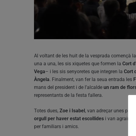
Al voltant de les huit de la vesprada començà la
una a una, les sis xiquetes que formen la
Cort d
Vega
– i les sis senyoretes que integren la
Cort 
Àngela
. Finalment, van fer la seua entrada les
F
mans del president i de l’alcalde
un ram de flors
representants de la festa fallera.
Totes dues,
Zoe i Isabel
, van adreçar unes para
orgull per haver estat escollides
i van agrair la
per familiars i amics.