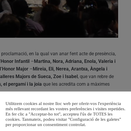
 proclamació, en la qual van anar fent acte de presència,
’Honor Infantil
–
Martina, Nora, Adriana, Enola, Valeria i
d’Honor Major
–
Mireia, Eli, Nerea, Arantxa, Àngela i
alleres Majors de Sueca, Zoe i Isabel
, que van rebre de
, el pergamí i la joia
que les acredita com a màximes
Utilitzem cookies al nostre lloc web per oferir-vos l'experiència
ules als assistents en les quals van expressar
el seu
més rellevant recordant les vostres preferències i visites repetides.
 confiança dipositada tant per la Junta Local Fallera com
En fer clic a "Acceptar-ho tot", accepteu l'ús de TOTES les
cookies. Tanmateix, podeu visitar "Configuració de les galetes"
per proporcionar un consentiment controlat.