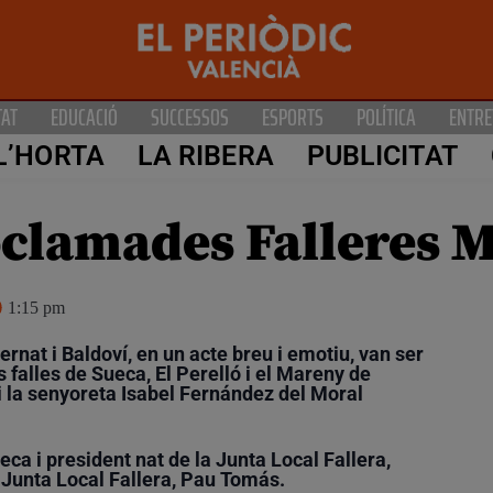
TAT
EDUCACIÓ
SUCCESSOS
ESPORTS
POLÍTICA
ENTRE
L’HORTA
LA RIBERA
PUBLICITAT
oclamades Falleres 
1:15 pm
Bernat i Baldoví, en un acte breu i emotiu, van ser
falles de Sueca, El Perelló i el Mareny de
i la senyoreta Isabel Fernández del Moral
ueca i president nat de la Junta Local Fallera,
a Junta Local Fallera, Pau Tomás.