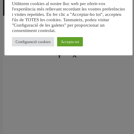
Utilitzem cookies al nostre lloc web per oferir-vos
l'experiència més rellevant recordant les vostres preferències
i visites repetides. En fer clic a "Acceptar-ho tot", accepteu
l'ús de TOTES les cookies. Tanmateix, podeu visitar
València reforma l’Escola Infantil Pardalets i instal·larà aire condicionat a totes
"Configuració de les galetes" per proporcionar un
consentiment controlat.
les aules
5 agost, 2026
Configuració cookies
Accepta tot