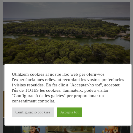
València retira prop de 15.000 litres de residus de la Devesa durant el mes de
Utilitzem cookies al nostre lloc web per oferir-vos
l'experiència més rellevant recordant les vostres preferències
juliol
6 agost, 2026
i visites repetides. En fer clic a "Acceptar-ho tot", accepteu
l'ús de TOTES les cookies. Tanmateix, podeu visitar
"Configuració de les galetes" per proporcionar un
consentiment controlat.
Configuració cookies
Accepta tot