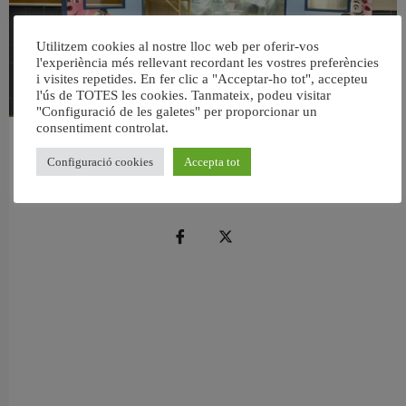
Utilitzem cookies al nostre lloc web per oferir-vos
l'experiència més rellevant recordant les vostres preferències
i visites repetides. En fer clic a "Acceptar-ho tot", accepteu
l'ús de TOTES les cookies. Tanmateix, podeu visitar
"Configuració de les galetes" per proporcionar un
consentiment controlat.
València reforma l’Escola Infantil Pardalets i instal·larà aire condicionat a totes
les aules
Configuració cookies
Accepta tot
5 agost, 2026