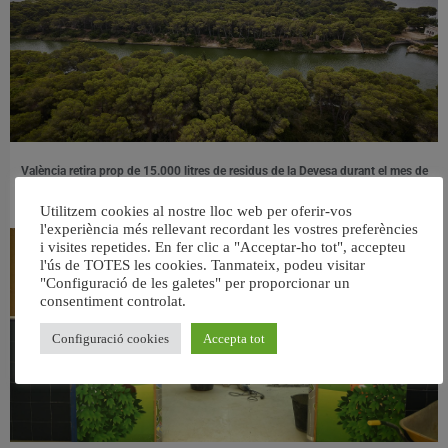
València retira prop de 15.000 litres de residus de la Devesa durant el mes de
juliol
6 agost, 2026
Utilitzem cookies al nostre lloc web per oferir-vos
l'experiència més rellevant recordant les vostres preferències
i visites repetides. En fer clic a "Acceptar-ho tot", accepteu
l'ús de TOTES les cookies. Tanmateix, podeu visitar
"Configuració de les galetes" per proporcionar un
consentiment controlat.
Configuració cookies
Accepta tot