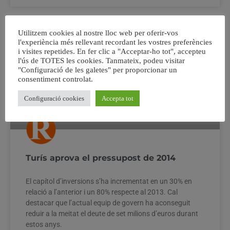
Utilitzem cookies al nostre lloc web per oferir-vos
l'experiència més rellevant recordant les vostres preferències
i visites repetides. En fer clic a "Acceptar-ho tot", accepteu
l'ús de TOTES les cookies. Tanmateix, podeu visitar
"Configuració de les galetes" per proporcionar un
consentiment controlat.
Configuració cookies
Accepta tot
Turís aprova el pressupost de 2014
El capítol d’inversions s’ha incrementat en un 30% en
relació a l’anterior i un 80% respecte al 2013. Cal
destacar que l’actual equip de govern ha aconseguit
reduir a la meitat el deute de set milions d’euros durant
estos anys.