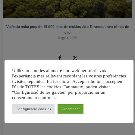
València retira prop de 15.000 litres de residus de la Devesa durant el mes de
juliol
6 agost, 2026
Utilitzem cookies al nostre lloc web per oferir-vos
l'experiència més rellevant recordant les vostres preferències
i visites repetides. En fer clic a "Acceptar-ho tot", accepteu
l'ús de TOTES les cookies. Tanmateix, podeu visitar
"Configuració de les galetes" per proporcionar un
consentiment controlat.
Configuració cookies
Accepta tot