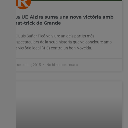
La UE Alzira suma una nova victòria amb
hat-trick de Grande
El Luis Suñer Picó va viure un dels partits més
espectaculars de la seua història que va concloure amb
la victòria local (4-3) contra un bon Novelda.
8 setembre, 2015
No hi ha comentaris