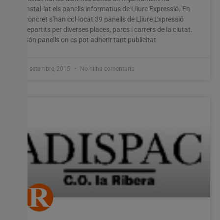
instal·lat els panells informatius de Lliure Expressió. En
concret s’han col·locat 39 panells de Lliure Expressió
repartits per diverses places, parcs i carrers de la ciutat.
Són panells on es pot adherir tant publicitat
8 setembre, 2015
No hi ha comentaris
Utilitzem cookies al nostre lloc web per oferir-vos
l'experiència més rellevant recordant les vostres preferències
i visites repetides. En fer clic a "Acceptar-ho tot", accepteu
l'ús de TOTES les cookies. Tanmateix, podeu visitar