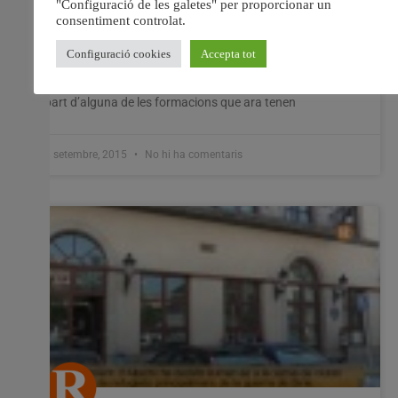
NO ENTENEM PERQUÈ A NIVELL MUNICIPAL NO S’HA
PRES AQUESTA DECISIÓ ABANS, EXISTINT
POSSIBILITAT DE FINANÇAR-LA PER AQUEST
PRESSUPOST.La “gratuïtat dels llibres de text” va ser
una de les mesures més publicitades en campanya per
part d’alguna de les formacions que ara tenen
8 setembre, 2015
No hi ha comentaris