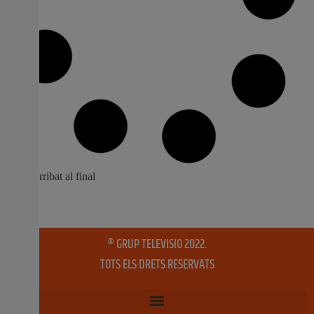
Almussafes oferirà habitacions als
refugiats sirians
Almussafes, a 7 de setembre del 2015.Des del consistori
municipal es treballa en la viabilitat de sufragar el lloguer
d’habitacions d’hotel per a les víctimes de la guerra.El
municipi d’Almussafes es declara ciutat d’acollida per a
persones refugiades per la guerra a Síria. El propi
alcalde, Toni González, es troba
8 setembre, 2015
No hi ha comentaris