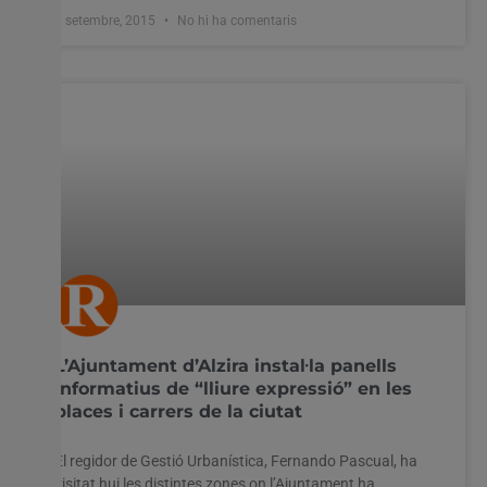
8 setembre, 2015
No hi ha comentaris
L’Ajuntament d’Alzira instal·la panells
informatius de “lliure expressió” en les
places i carrers de la ciutat
El regidor de Gestió Urbanística, Fernando Pascual, ha
visitat hui les distintes zones on l’Ajuntament ha