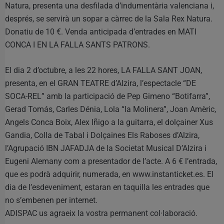
Natura, presenta una desfilada d’indumentària valenciana i,
després, se servirà un sopar a càrrec de la Sala Rex Natura.
Donatiu de 10 €. Venda anticipada d’entrades en MATI
CONCA I EN LA FALLA SANTS PATRONS.
El dia 2 d’octubre, a les 22 hores, LA FALLA SANT JOAN,
presenta, en el GRAN TEATRE d’Alzira, l’espectacle “DE
SOCA-REL” amb la participació de Pep Gimeno “Botifarra”,
Gerad Tomás, Carles Dénia, Lola “la Molinera”, Joan Amèric,
Angels Conca Boix, Alex Iñigo a la guitarra, el dolçainer Xus
Gandia, Colla de Tabal i Dolçaines Els Raboses d’Alzira,
l’Agrupació IBN JAFADJA de la Societat Musical D’Alzira i
Eugeni Alemany com a presentador de l’acte. A 6 € l’entrada,
que es podrà adquirir, numerada, en www.instanticket.es. El
dia de l’esdeveniment, estaran en taquilla les entrades que
no s’embenen per internet.
ADISPAC us agraeix la vostra permanent col·laboració.