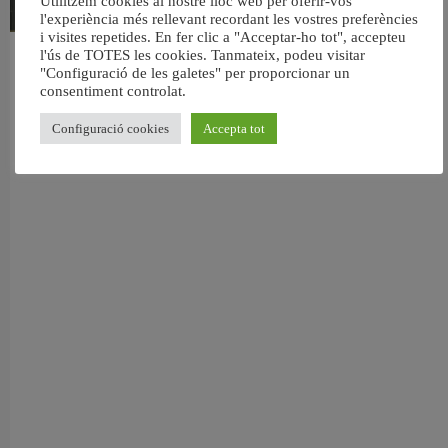
Utilitzem cookies al nostre lloc web per oferir-vos
l'experiència més rellevant recordant les vostres preferències
i visites repetides. En fer clic a "Acceptar-ho tot", accepteu
l'ús de TOTES les cookies. Tanmateix, podeu visitar
València reforma l’Escola Infantil Pardalets i instal·larà aire condicionat a totes
"Configuració de les galetes" per proporcionar un
les aules
consentiment controlat.
5 agost, 2026
Configuració cookies
Accepta tot